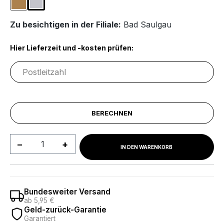
Eichefarben
Hellgrau
Zu besichtigen in der Filiale:
Bad Saulgau
Hier Lieferzeit und -kosten prüfen:
BERECHNEN
Produkt Anzahl: Gib den gewünschten We
IN DEN WARENKORB
Bundesweiter Versand
ab 5,95 €
Geld-zurück-Garantie
Garantiert