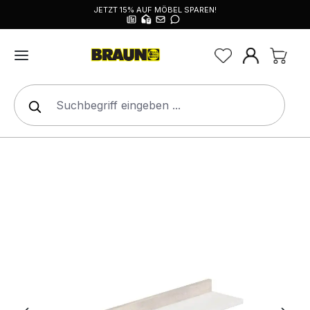
JETZT 15% AUF MÖBEL SPAREN!
alt springen
Bildergalerie überspringen