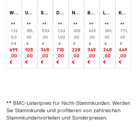
WI
UM
ST
DR
NA
BA
LO
KOJ
CK
BA
AN
EH
CH
BY
WB
EN
ELK
USE
DR
TÜ
TTI
BET
OA
BET
**
**
**
**
**
**
**
**
OM
ITE
EG
RE
SC
T,
RD,
T,
1.22
155,
533
1.03
320
623
359,
771,
MO
N,
AL,
NS
H,
KIR
KIR
KIR
DE,
KIR
KIR
CH
KIR
A
A
A
0,0
00
,00
1,00
,00
,00
00
00
KIR
A
A
RA
A
0 €
€
€
€
€
€
€
€
A
NK,
699
108
368
718
228
349
248
449
KIR
,00
,00
,00
,00
,00
,00
,00
,00
A
€
€
€
€
€
€
€
€
** BMC-Listenpreis für Nicht-Stammkunden. Werden
Sie Stammkunde und profitieren von zahlreichen
Stammkundenvorteilen und Sonderpreisen.