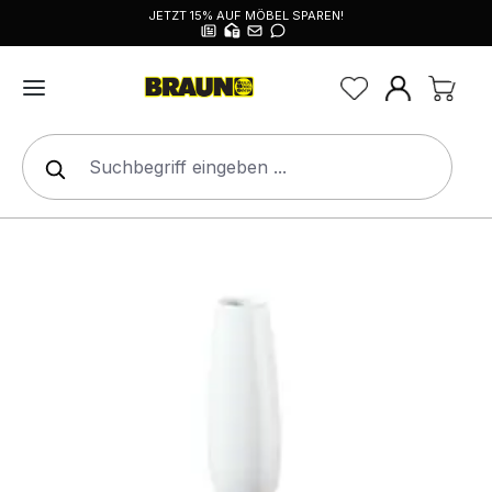
JETZT 15% AUF MÖBEL SPAREN!
alt springen
Bildergalerie überspringen