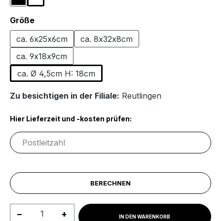
Schwarz
Weiß
(Diese Option ist zurzeit nicht verfügbar.)
auswählen
Größe
ca. 6x25x6cm
ca. 8x32x8cm
ca. 9x18x9cm
ca. Ø 4,5cm H: 18cm
Zu besichtigen in der Filiale:
Reutlingen
Hier Lieferzeit und -kosten prüfen:
BERECHNEN
Produkt Anzahl: Gib den gewünschten We
IN DEN WARENKORB