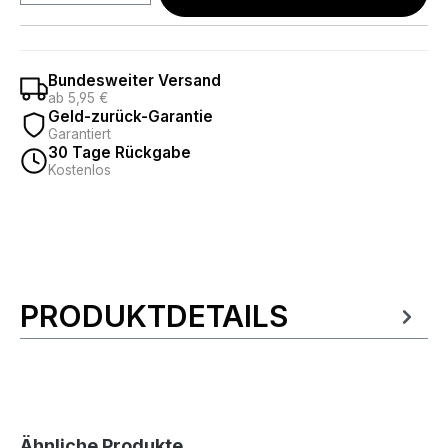
Bundesweiter Versand
ab 5,95 €
Geld-zurück-Garantie
Garantiert
30 Tage Rückgabe
Kostenlos
PRODUKTDETAILS
Produktinformationen
Produktgalerie überspringen
Ähnliche Produkte