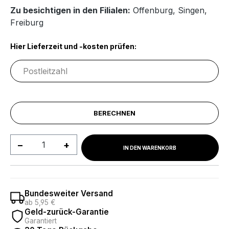
Zu besichtigen in den Filialen:
Offenburg
,
Singen
,
Freiburg
Hier Lieferzeit und -kosten prüfen:
BERECHNEN
Produkt Anzahl: Gib den gewünschten We
IN DEN WARENKORB
Bundesweiter Versand
ab 5,95 €
Geld-zurück-Garantie
Garantiert