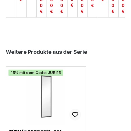
€
0
0
0
0
€
0
0
€
€
€
€
€
€
Produktgalerie überspringen
Weitere Produkte aus der Serie
15% mit dem Code: JUBI15