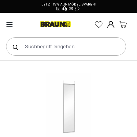
JETZT 15% AUF MÖBEL SPAREN!
alt springen
Bildergalerie überspringen