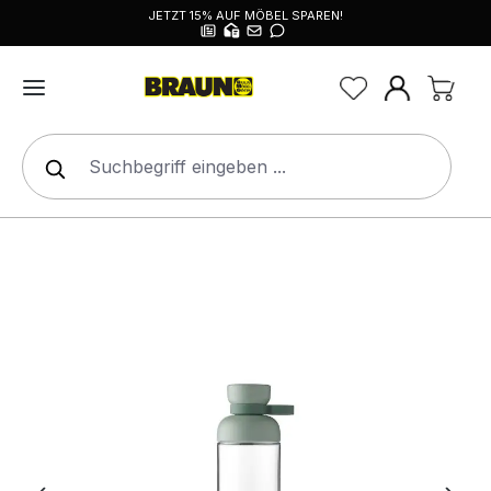
JETZT 15% AUF MÖBEL SPAREN!
alt springen
Bildergalerie überspringen