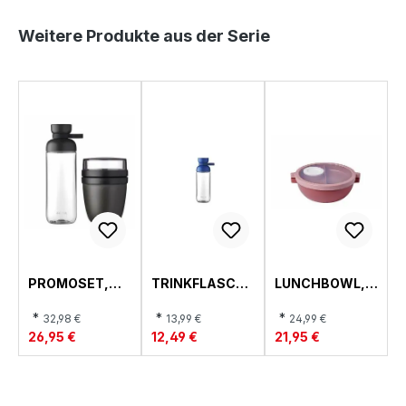
Produktgalerie überspringen
Weitere Produkte aus der Serie
PROMOSET,
TRINKFLASCHE
LUNCHBOWL,
VITA
, VITA
VITA
*
*
*
32,98 €
13,99 €
24,99 €
26,95 €
12,49 €
21,95 €