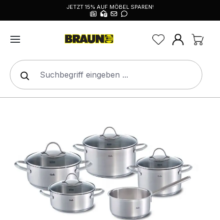
JETZT 15% AUF MÖBEL SPAREN!
alt springen
Bildergalerie überspringen