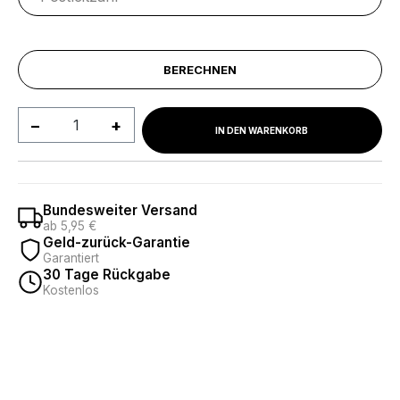
BERECHNEN
Produkt Anzahl: Gib den gewünschten We
IN DEN WARENKORB
Bundesweiter Versand
ab 5,95 €
Geld-zurück-Garantie
Garantiert
30 Tage Rückgabe
Kostenlos