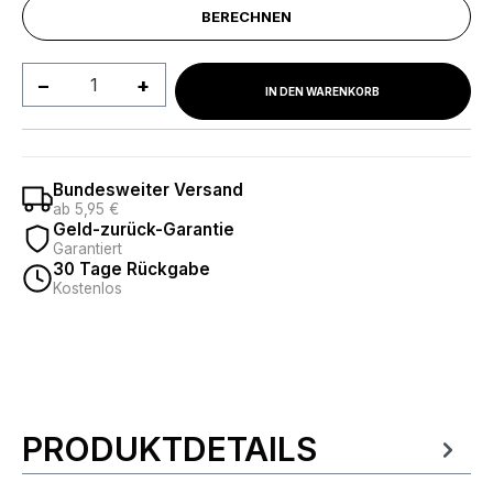
BERECHNEN
Produkt Anzahl: Gib den gewünschten We
IN DEN WARENKORB
Bundesweiter Versand
ab 5,95 €
Geld-zurück-Garantie
Garantiert
30 Tage Rückgabe
Kostenlos
PRODUKTDETAILS
Produktinformationen