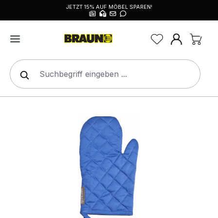
JETZT 15% AUF MÖBEL SPAREN!
alt springen
Bildergalerie überspringen