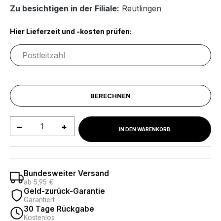
Zu besichtigen in der Filiale:
Reutlingen
Hier Lieferzeit und -kosten prüfen:
BERECHNEN
Produkt Anzahl: Gib den gewünschten We
IN DEN WARENKORB
Bundesweiter Versand
ab 5,95 €
Geld-zurück-Garantie
Garantiert
30 Tage Rückgabe
Kostenlos