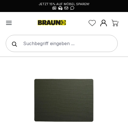
JETZT 15% AUF MÖBEL SPAREN!
alt springen
Bildergalerie überspringen