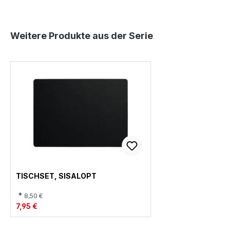
T
Y
Y
L
L
E
E
Produktgalerie überspringen
Weitere Produkte aus der Serie
TISCHSET, SISALOPT
*
8,50 €
7,95 €