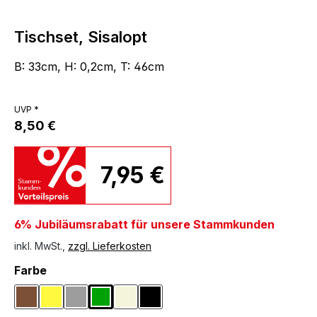
Tischset, Sisalopt
B: 33cm, H: 0,2cm, T: 46cm
UVP *
8,50 €
7,95 €
6% Jubiläumsrabatt für unsere Stammkunden
inkl. MwSt.,
zzgl. Lieferkosten
auswählen
Farbe
Braun
Gelb
Grau
Grün
Naturfarben
Schwarz