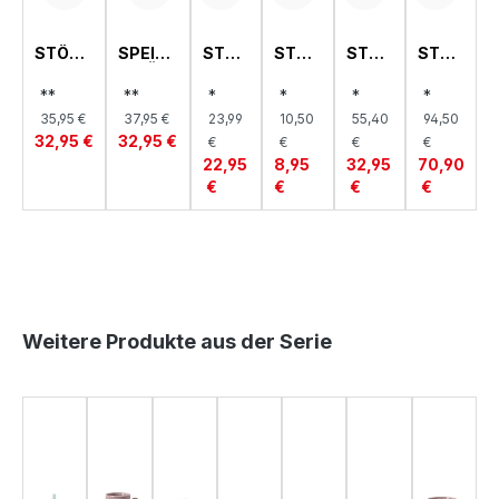
STÖVC
SPEISE
STÖV
STÖV
STÖV
STÖV
HEN
NWÄR
CHEN
CHEN
CHEN
CHEN
UND
MER
,
,
,
,
**
**
*
*
*
*
SPEISE
UND
JAS
GLOB
RON
LIBER
35,95 €
37,95 €
23,99
10,50
55,40
94,50
NWÄR
STÖVC
MIN
UL
DO/LI
TY
32,95 €
32,95 €
MER,
HEN,
ANE
€
€
€
€
TUTO
LIMBO
22,95
8,95
32,95
70,90
€
€
€
€
Produktgalerie überspringen
Weitere Produkte aus der Serie