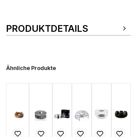
PRODUKTDETAILS
Produktinformationen
Produktgalerie überspringen
Ähnliche Produkte