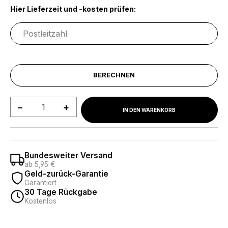
Hier Lieferzeit und -kosten prüfen:
BERECHNEN
Produkt Anzahl: Gib den gewünschten We
IN DEN WARENKORB
Bundesweiter Versand
ab 5,95 €
Geld-zurück-Garantie
Garantiert
30 Tage Rückgabe
Kostenlos