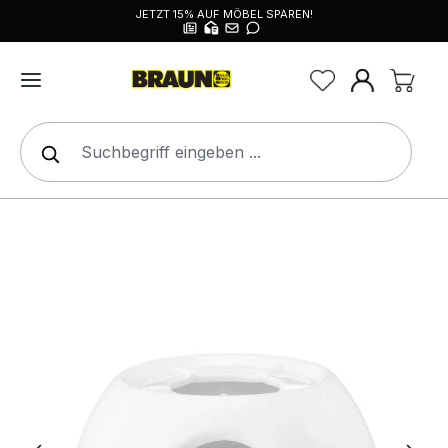
JETZT 15% AUF MÖBEL SPAREN!
alt springen
Bildergalerie überspringen