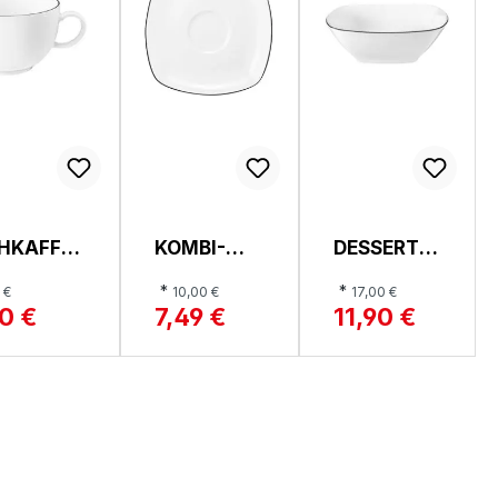
HKAFFEE
KOMBI-
DESSERTS
TASSE,
UNTERTAS
CHALE,
*
*
 €
10,00 €
17,00 €
SE, LIDO
LIDO
0 €
7,49 €
11,90 €