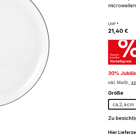
microwellen
UVP *
21,40 €
30% Jubilä
inkl. MwSt.,
zz
ausw
Größe
ca.2,4cm
Zu besichtig
Hier Lieferze