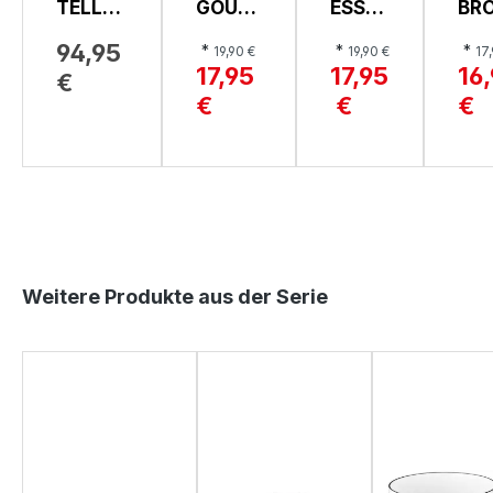
TELLER
GOUR
ESSTE
BR
SET 12-
METT
LLER,
ELL
94,95
*
*
*
19,90 €
19,90 €
17
TLG,
ELLER,
COPP
CO
17,95
17,95
16
€
VESUVI
SAISO
A
, F
€
€
€
O
NS
ME
Produktgalerie überspringen
Weitere Produkte aus der Serie