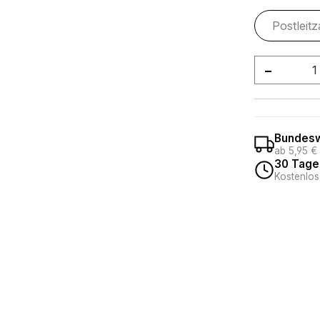
Produkt
Bundesw
ab 5,95 €
30 Tage
Kostenlos