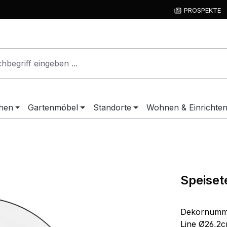
PROSPEKTE
hen
Gartenmöbel
Standorte
Wohnen & Einrichte
Speisete
Dekornummer
Line Ø26,2c