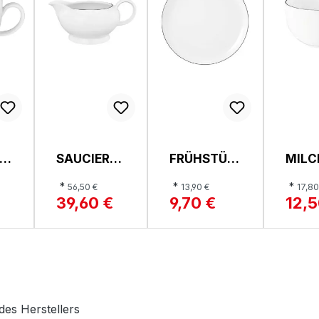
B
SAUCIERE,
FRÜHSTÜC
MILC
,
LIDO
KSTELLER,
OBER
*
*
*
56,50 €
13,90 €
17,80
LIDO
LIDO
39,60 €
9,70 €
12,5
des Herstellers