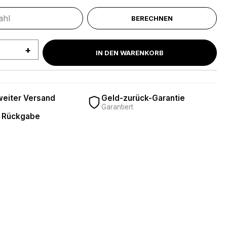
BERECHNEN
 Anzahl: Gib den gewünschten Wert ein 
IN DEN WARENKORB
eiter Versand
Geld-zurück-Garantie
Garantiert
 Rückgabe