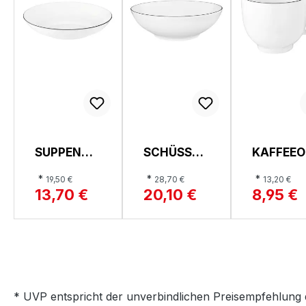
SUPPENTE
SCHÜSSEL,
KAFFEEO
LLER, LIDO
LIDO
ERTASSE
*
*
*
19,50 €
28,70 €
13,20 €
LIDO
13,70 €
20,10 €
8,95 €
* UVP entspricht der unverbindlichen Preisempfehlung 