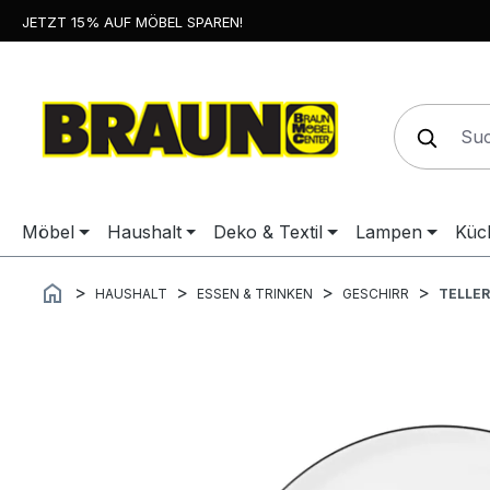
JETZT 15% AUF MÖBEL SPAREN!
springen
Zur Hauptnavigation springen
Möbel
Haushalt
Deko & Textil
Lampen
Küc
HAUSHALT
ESSEN & TRINKEN
GESCHIRR
TELLER
Bildergalerie überspringen