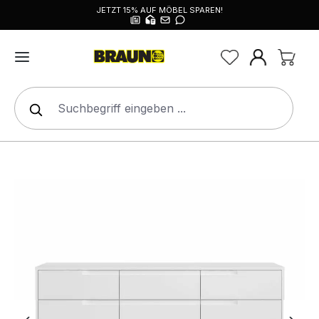
JETZT 15% AUF MÖBEL SPAREN!
alt springen
Bildergalerie überspringen