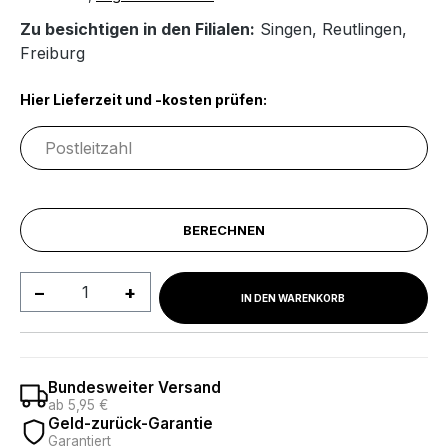
Zu besichtigen in den Filialen:
Singen
,
Reutlingen
,
Freiburg
Hier Lieferzeit und -kosten prüfen:
BERECHNEN
Produkt Anzahl: Gib den gewünschten We
IN DEN WARENKORB
Bundesweiter Versand
ab 5,95 €
Geld-zurück-Garantie
Garantiert