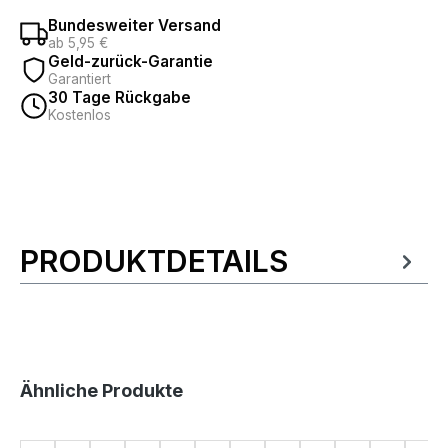
Bundesweiter Versand
ab 5,95 €
Geld-zurück-Garantie
Garantiert
30 Tage Rückgabe
Kostenlos
PRODUKTDETAILS
Produktinformationen
Produktgalerie überspringen
Ähnliche Produkte