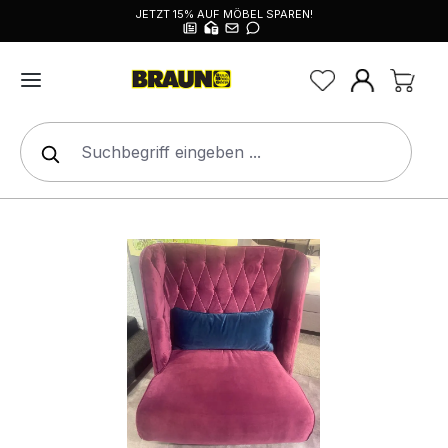
JETZT 15% AUF MÖBEL SPAREN!
alt springen
Bildergalerie überspringen