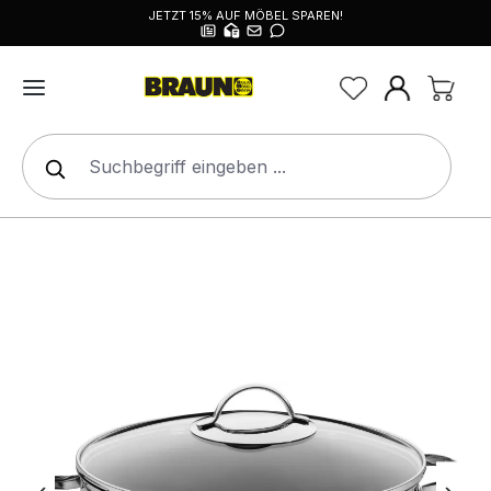
JETZT 15% AUF MÖBEL SPAREN!
alt springen
Bildergalerie überspringen