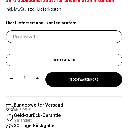
38% Jubiläumsrabatt für unsere Stammkunden
inkl. MwSt.,
zzgl. Lieferkosten
Hier Lieferzeit und -kosten prüfen:
BERECHNEN
Produkt Anzahl: Gib den gewünschten We
IN DEN WARENKORB
Bundesweiter Versand
ab 5,95 €
Geld-zurück-Garantie
Garantiert
30 Tage Rückgabe