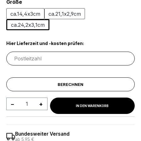
auswählen
Größe
ca.14,4x3cm
ca.21,1x2,9cm
ca.24,2x3,1cm
Hier Lieferzeit und -kosten prüfen:
BERECHNEN
Produkt Anzahl: Gib den gewünschten We
IN DEN WARENKORB
Bundesweiter Versand
ab 5,95 €