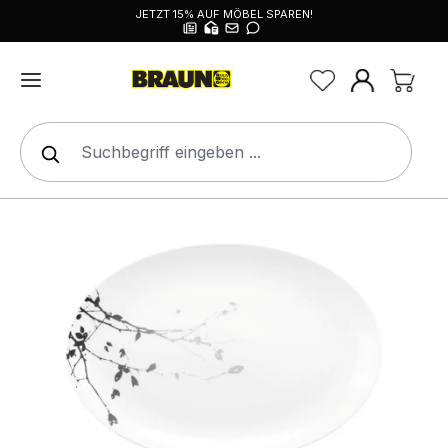
JETZT 15% AUF MÖBEL SPAREN!
alt springen
Bildergalerie überspringen