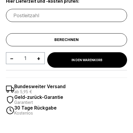
Hier Lieferzeit und -kosten prüfen:
BERECHNEN
Produkt Anzahl: Gib den gewünschten We
IN DEN WARENKORB
Bundesweiter Versand
ab 5,95 €
Geld-zurück-Garantie
Garantiert
30 Tage Rückgabe
Kostenlos