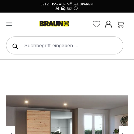
JETZT 15% AUF MÖBEL SPAREN!
alt springen
Bildergalerie überspringen