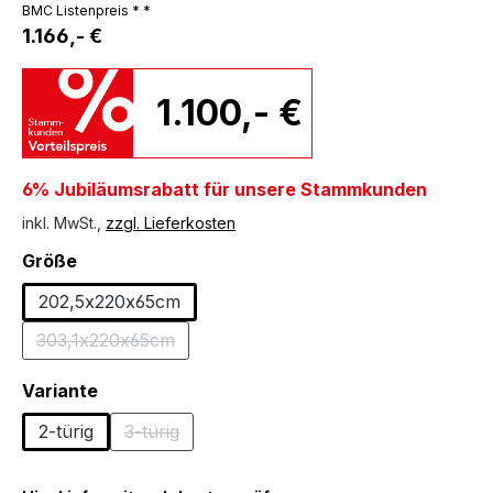
BMC Listenpreis * *
1.166,- €
1.100,- €
6% Jubiläumsrabatt für unsere Stammkunden
inkl. MwSt.,
zzgl. Lieferkosten
auswählen
Größe
202,5x220x65cm
303,1x220x65cm
(Diese Option ist zurzeit nicht verfügbar.)
auswählen
Variante
2-türig
3-türig
(Diese Option ist zurzeit nicht verfügbar.)