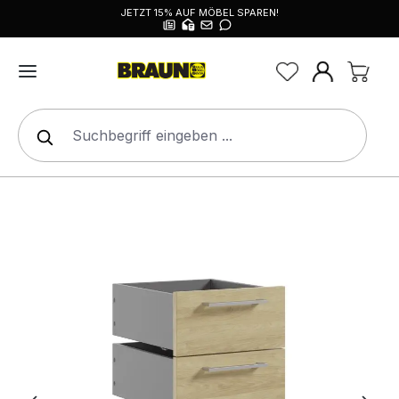
JETZT 15% AUF MÖBEL SPAREN!
alt springen
Bildergalerie überspringen