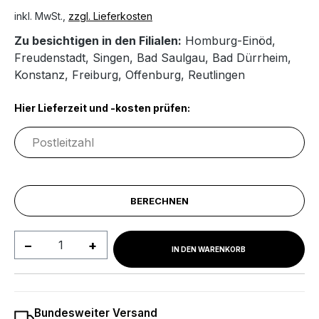
inkl. MwSt.,
zzgl. Lieferkosten
Zu besichtigen in den Filialen:
Homburg-Einöd
,
Freudenstadt
,
Singen
,
Bad Saulgau
,
Bad Dürrheim
,
Konstanz
,
Freiburg
,
Offenburg
,
Reutlingen
Hier Lieferzeit und -kosten prüfen:
BERECHNEN
Produkt Anzahl: Gib den gewünschten We
IN DEN WARENKORB
Bundesweiter Versand