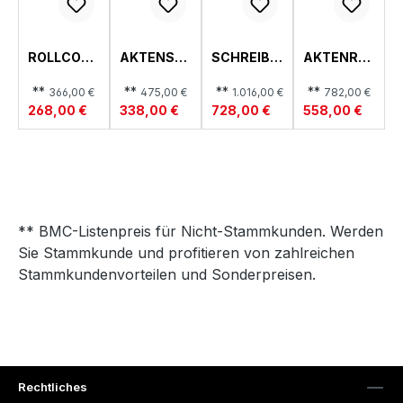
ROLLCONT
AKTENSC
SCHREIBTI
AKTENRE
AINER,
HRANK,
SCH,
GAL,
COLORAD
COLORAD
COLORAD
COLORAD
**
**
**
**
366,00 €
475,00 €
1.016,00 €
782,00 €
O
O
O
O
268,00 €
338,00 €
728,00 €
558,00 €
** BMC-Listenpreis für Nicht-Stammkunden. Werden
Sie Stammkunde und profitieren von zahlreichen
Stammkundenvorteilen und Sonderpreisen.
Rechtliches