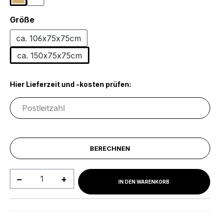
Sonoma Eiche
Weiß
auswählen
Größe
ca. 106x75x75cm
ca. 150x75x75cm
Hier Lieferzeit und -kosten prüfen:
BERECHNEN
Produkt Anzahl: Gib den gewünschten We
IN DEN WARENKORB