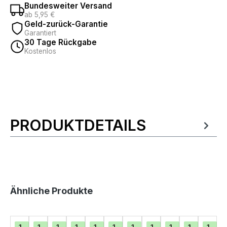
Bundesweiter Versand
ab 5,95 €
Geld-zurück-Garantie
Garantiert
30 Tage Rückgabe
Kostenlos
PRODUKTDETAILS
Produktinformationen
Produktgalerie überspringen
Ähnliche Produkte
1
1
1
1
1
1
1
1
1
1
1