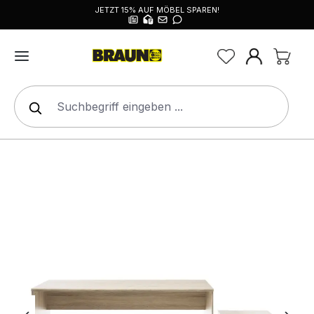
JETZT 15% AUF MÖBEL SPAREN!
alt springen
Bildergalerie überspringen