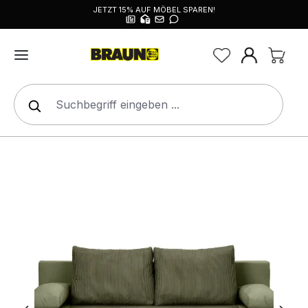
JETZT 15% AUF MÖBEL SPAREN!
alt springen
Bildergalerie überspringen