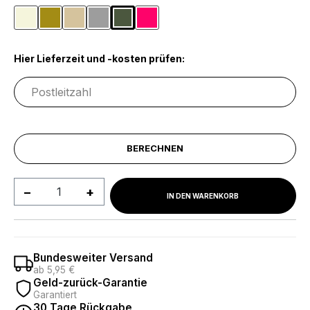
Beige
Currygelb
Ecru
Grau
Olivgrün
Pink
Hier Lieferzeit und -kosten prüfen:
BERECHNEN
Produkt Anzahl: Gib den gewünschten We
IN DEN WARENKORB
Bundesweiter Versand
ab 5,95 €
Geld-zurück-Garantie
Garantiert
30 Tage Rückgabe