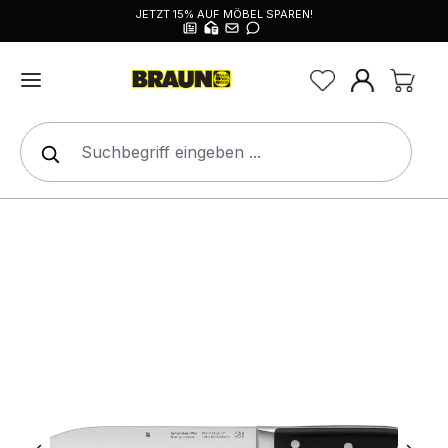
JETZT 15% AUF MÖBEL SPAREN!
alt springen
Bildergalerie überspringen