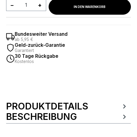
Produkt Anzahl: Gib den gewünschten We
IN DEN WARENKORB
Bundesweiter Versand
ab 5,95 €
Geld-zurück-Garantie
Garantiert
30 Tage Rückgabe
Kostenlos
PRODUKTDETAILS
Produktinformationen
BESCHREIBUNG