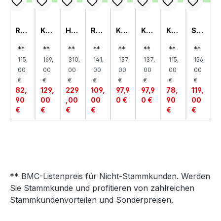
RE
KO
HO
RE
KO
KO
KO
SC
GA
MM
CH
GA
MM
MM
MM
HR
L
OD
SC
L
OD
OD
OD
EIB
**
**
**
**
**
**
**
**
SC
E 4,
HR
SC
E 2,
E 3,
E 1,
TIS
115,
169,
310,
141,
137,
137,
115,
156,
HM
OP
AN
HM
OP
OP
OP
CH,
AL,
TIM
K,
AL,
TIM
TIM
TIM
OP
00
00
00
00
00
00
00
00
OP
US
OP
OP
US
US
US
TIM
€
€
€
€
€
€
€
€
TIM
TIM
TIM
US
82,
129,
229
109,
97,9
97,9
78,
119,
US
US
US
90
00
,00
00
0 €
0 €
90
00
€
€
€
€
€
€
** BMC-Listenpreis für Nicht-Stammkunden. Werden
Sie Stammkunde und profitieren von zahlreichen
Stammkundenvorteilen und Sonderpreisen.