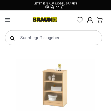
JETZT 15% AUF MÖBEL SPAREN!
alt springen
Bildergalerie überspringen