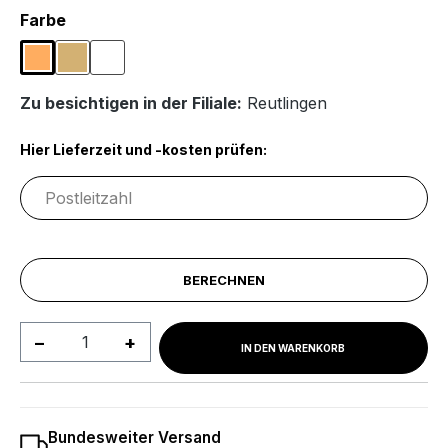
auswählen
Farbe
Buchefarben
Sonoma Eiche
Weiß
Zu besichtigen in der Filiale:
Reutlingen
Hier Lieferzeit und -kosten prüfen:
BERECHNEN
Produkt Anzahl: Gib den gewünschten We
IN DEN WARENKORB
Bundesweiter Versand