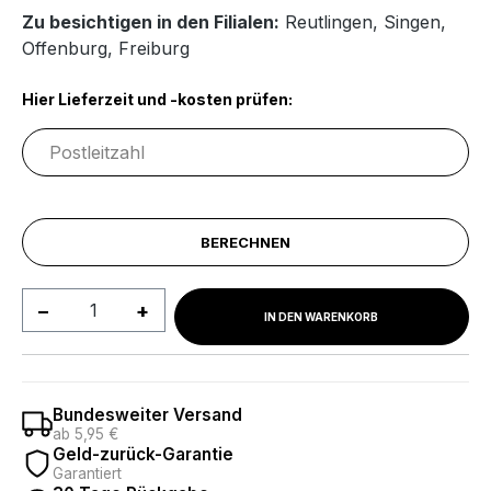
Zu besichtigen in den Filialen:
Reutlingen
,
Singen
,
Offenburg
,
Freiburg
Hier Lieferzeit und -kosten prüfen:
BERECHNEN
Produkt Anzahl: Gib den gewünschten We
IN DEN WARENKORB
Bundesweiter Versand
ab 5,95 €
Geld-zurück-Garantie
Garantiert