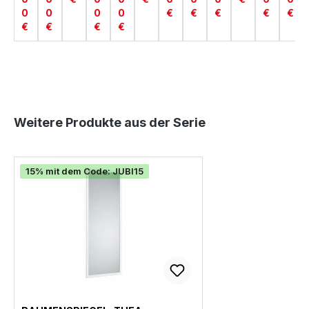
0
0
0
0
€
€
€
€
€
€
€
€
€
Produktgalerie überspringen
Weitere Produkte aus der Serie
15% mit dem Code: JUBI15