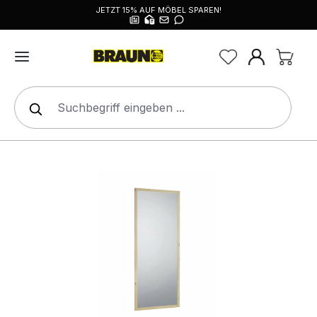
JETZT 15% AUF MÖBEL SPAREN!
alt springen
Bildergalerie überspringen