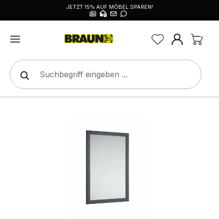
JETZT 15% AUF MÖBEL SPAREN!
alt springen
Bildergalerie überspringen