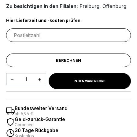
Zu besichtigen in den Filialen:
Freiburg
,
Offenburg
Hier Lieferzeit und -kosten prüfen:
BERECHNEN
Produkt Anzahl: Gib den gewünschten We
IN DEN WARENKORB
Bundesweiter Versand
ab 5,95 €
Geld-zurück-Garantie
Garantiert
30 Tage Rückgabe
Kostenlos