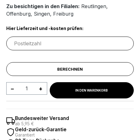
Zu besichtigen in den Filialen:
Reutlingen
,
Offenburg
,
Singen
,
Freiburg
Hier Lieferzeit und -kosten prüfen:
BERECHNEN
Produkt Anzahl: Gib den gewünschten We
IN DEN WARENKORB
Bundesweiter Versand
ab 5,95 €
Geld-zurück-Garantie
Garantiert