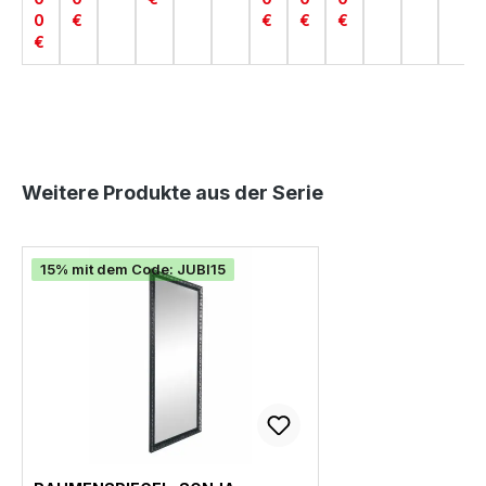
3
3
3
0
€
€
€
€
€
Produktgalerie überspringen
Weitere Produkte aus der Serie
15% mit dem Code: JUBI15