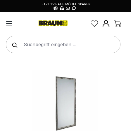
JETZT 15% AUF MÖBEL SPAREN!
alt springen
Bildergalerie überspringen