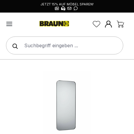
JETZT 15% AUF MÖBEL SPAREN!
alt springen
Bildergalerie überspringen