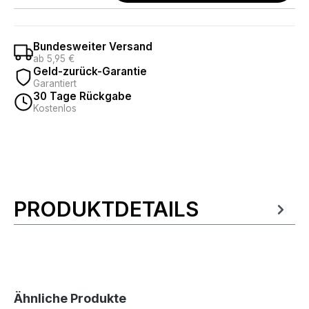
Bundesweiter Versand
ab 5,95 €
Geld-zurück-Garantie
Garantiert
30 Tage Rückgabe
Kostenlos
PRODUKTDETAILS
Produktinformationen
Produktgalerie überspringen
Ähnliche Produkte