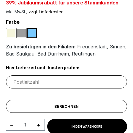
39% Jubiläumsrabatt für unsere Stammkunden
inkl. MwSt.,
zzgl. Lieferkosten
auswählen
Farbe
Beige
Grau
Hellblau
Zu besichtigen in den Filialen:
Freudenstadt
,
Singen
,
Bad Saulgau
,
Bad Dürrheim
,
Reutlingen
Hier Lieferzeit und -kosten prüfen:
BERECHNEN
Produkt Anzahl: Gib den gewünschten We
IN DEN WARENKORB