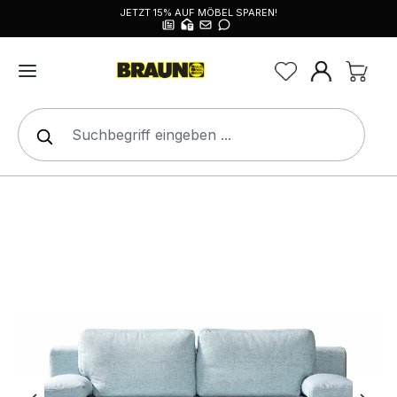
JETZT 15% AUF MÖBEL SPAREN!
alt springen
Bildergalerie überspringen