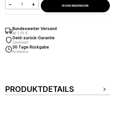
Produkt Anzahl: Gib den gewünschten We
IN DEN WARENKORB
Bundesweiter Versand
ab 5,95 €
Geld-zurück-Garantie
Garantiert
30 Tage Rückgabe
Kostenlos
PRODUKTDETAILS
Produktinformationen