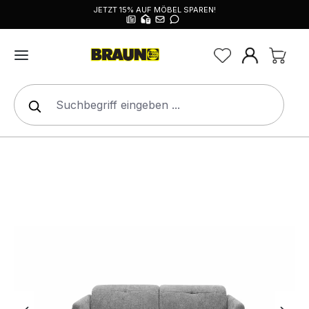
JETZT 15% AUF MÖBEL SPAREN!
alt springen
Bildergalerie überspringen