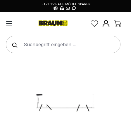
JETZT 15% AUF MÖBEL SPAREN!
alt springen
Bildergalerie überspringen