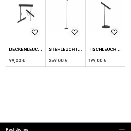
DECKENLEUCH
STEHLEUCHTE,
TISCHLEUCHTE
TE, PURE
PURE TUTUA
, PURE TUTUA
TUTUA
99,00 €
259,00 €
199,00 €
Rechtliches