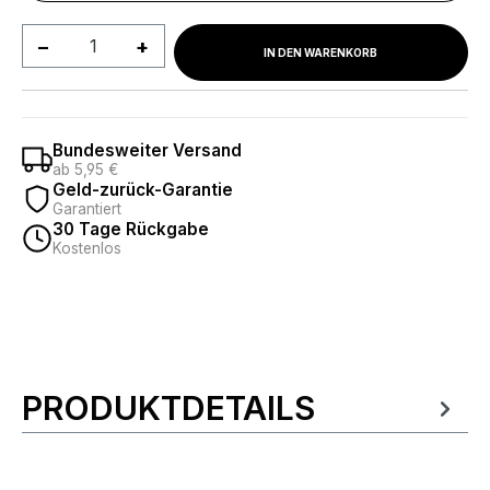
Produkt Anzahl: Gib den gewünschten We
IN DEN WARENKORB
Bundesweiter Versand
ab 5,95 €
Geld-zurück-Garantie
Garantiert
30 Tage Rückgabe
Kostenlos
PRODUKTDETAILS
Produktinformationen