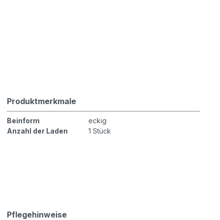
Produktmerkmale
Beinform
eckig
Anzahl der Laden
1 Stück
Pflegehinweise