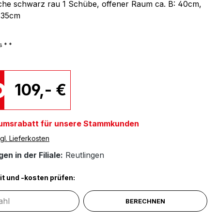
he schwarz rau 1 Schübe, offener Raum ca. B: 40cm,
: 35cm
s * *
109,- €
umsrabatt für unsere Stammkunden
gl. Lieferkosten
en in der Filiale:
Reutlingen
it und -kosten prüfen:
BERECHNEN