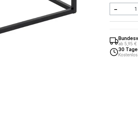
Produkt
Bundesw
ab 5,95 €
30 Tage
Kostenlos