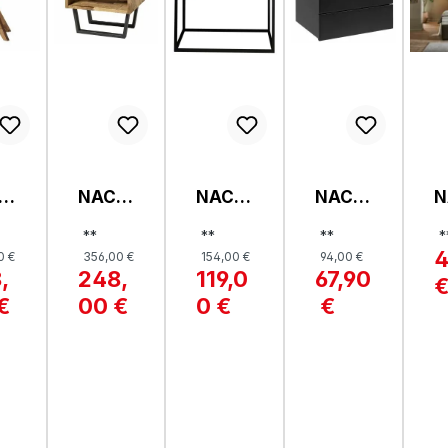
H
NACH
NACH
NACH
N
SC
TTISC
TKOM
TTISC
N
**
**
**
*
H,
MODE,
H,
O
4
0 €
356,00 €
154,00 €
94,00 €
PI
JESA
MARL
AVIGN
M
,
248,
119,0
67,90
E
ON
2
€
00 €
0 €
€