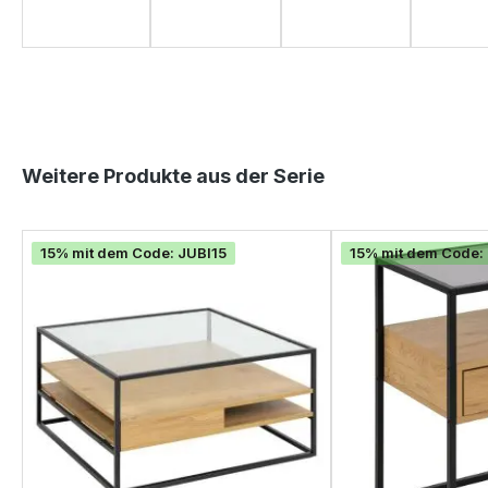
Produktgalerie überspringen
Weitere Produkte aus der Serie
15% mit dem Code: JUBI15
15% mit dem Code: