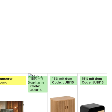
unserer
15% mit
15% mit dem
15% mit dem
bung
dem
Code: JUBI15
Code: JUBI15
Code:
JUBI15