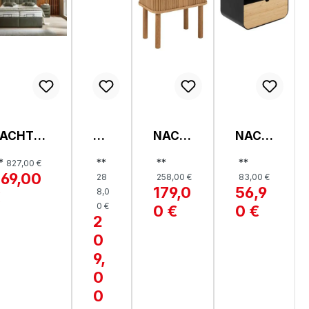
ACHTKO
N
NACH
NACH
SOLE,
AK
TTISC
TTISC
*
**
**
**
827,00 €
HIO
O,
H,
H,
69,00
28
258,00 €
83,00 €
OTOR
SA
LANG
JOLIE
179,0
56,9
8,0
€
.0
NT
LEY
T
0 €
0 €
0 €
OR
2
IN
0
9,
0
0