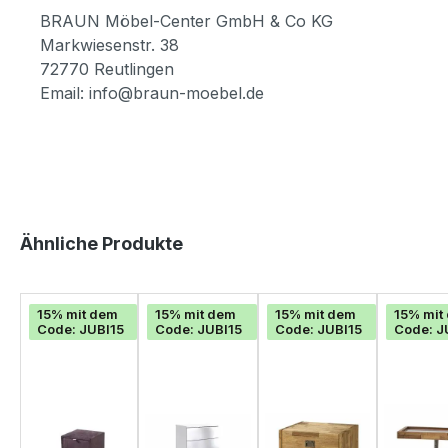
BRAUN Möbel-Center GmbH & Co KG
Markwiesenstr. 38
72770 Reutlingen
Email: info@braun-moebel.de
Produktgalerie überspringen
Ähnliche Produkte
15% mit dem
15% mit dem
15% mit dem
15% mit
Code: JUBI15
Code: JUBI15
Code: JUBI15
Code: J