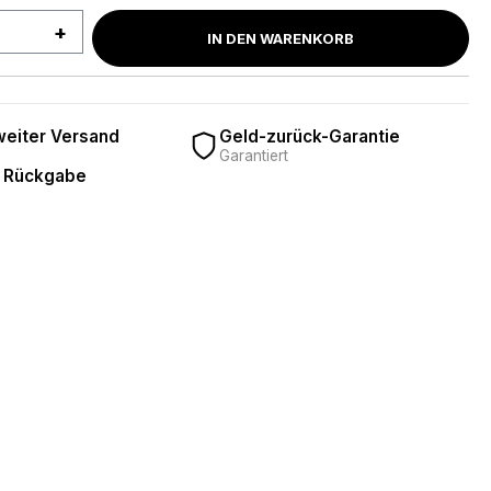
 Anzahl: Gib den gewünschten Wert ein 
IN DEN WARENKORB
eiter Versand
Geld-zurück-Garantie
Garantiert
 Rückgabe