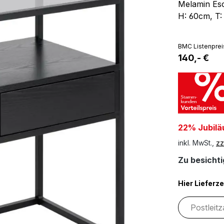
Melamin Esc
H: 60cm, T
BMC Listenprei
140,- €
22% Jubilä
inkl. MwSt.,
zz
Zu besichtig
Hier Lieferze