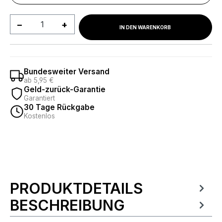
Produkt Anzahl: Gib den gewünschten We
IN DEN WARENKORB
Bundesweiter Versand
ab 5,95 €
Geld-zurück-Garantie
Garantiert
30 Tage Rückgabe
Kostenlos
PRODUKTDETAILS
Produktinformationen
BESCHREIBUNG