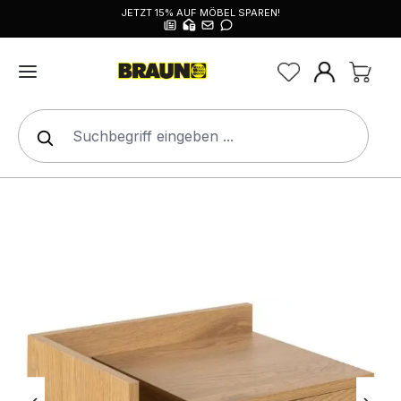
JETZT 15% AUF MÖBEL SPAREN!
alt springen
Bildergalerie überspringen