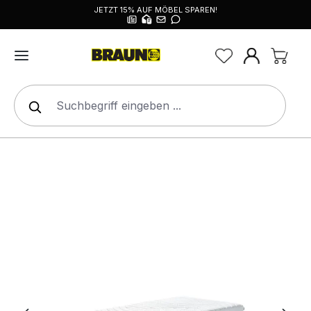
JETZT 15% AUF MÖBEL SPAREN!
alt springen
Bildergalerie überspringen