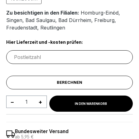
Zu besichtigen in den Filialen:
Homburg-Einöd
,
Singen
,
Bad Saulgau
,
Bad Dürrheim
,
Freiburg
,
Freudenstadt
,
Reutlingen
Hier Lieferzeit und -kosten prüfen:
BERECHNEN
Produkt Anzahl: Gib den gewünschten We
IN DEN WARENKORB
Bundesweiter Versand
ab 5,95 €