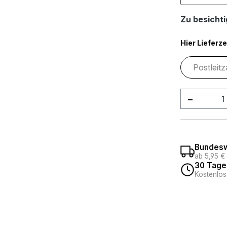
Zu besichtig
Hier Lieferze
Produkt
Bundesw
ab 5,95 €
30 Tage
Kostenlos