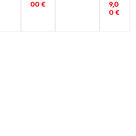
00 €
9,0
0
TTF
K
0 €