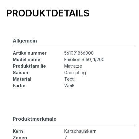
Produktinformationen
PRODUKTDETAILS
Allgemein
Artikelnummer
561091866000
Modellname
Emotion S 60, 1/200
Produktfamilie
Matratze
Saison
Ganzjährig
Material
Textil
Farbe
Weiß
Produktmerkmale
Kern
Kaltschaumkern
Zonen
7