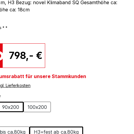
cm, H3 Bezug: novel Klimaband SQ Gesamthöhe ca:
öhe ca: 18cm
s * *
798,- €
umsrabatt für unsere Stammkunden
gl. Lieferkosten
auswählen
e
90x200
100x200
auswählen
bis ca.80kg
H3=fest ab ca.80kg