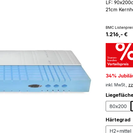
LF: 90x200
21cm Kernh
BMC Listenprei
1.216,- €
34% Jubilä
inkl. MwSt.,
zz
Liegefläch
80x200
Härtegrad
H2=mittel 