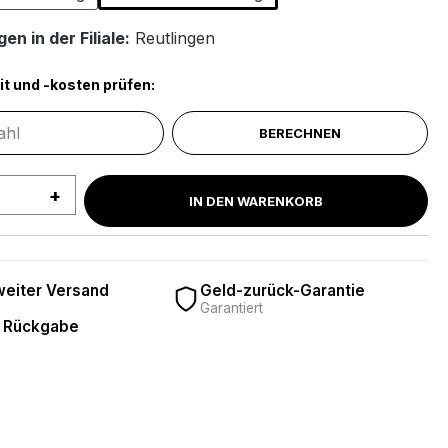
en in der Filiale:
Reutlingen
it und -kosten prüfen:
BERECHNEN
 Anzahl: Gib den gewünschten Wert ein 
IN DEN WARENKORB
eiter Versand
Geld-zurück-Garantie
Garantiert
 Rückgabe