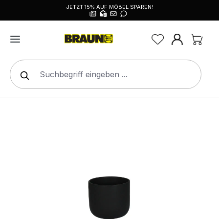
JETZT 15% AUF MÖBEL SPAREN!
alt springen
Bildergalerie überspringen