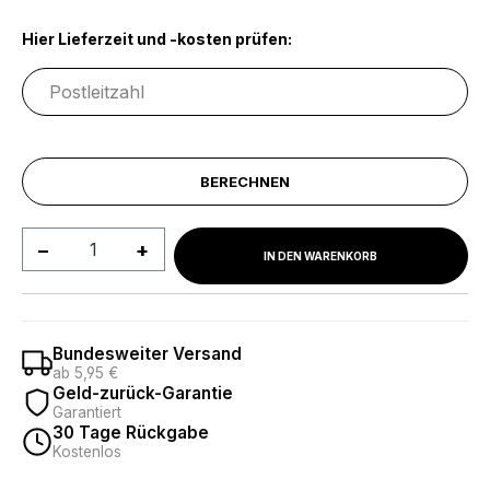
Hier Lieferzeit und -kosten prüfen:
BERECHNEN
Produkt Anzahl: Gib den gewünschten We
IN DEN WARENKORB
Bundesweiter Versand
ab 5,95 €
Geld-zurück-Garantie
Garantiert
30 Tage Rückgabe
Kostenlos