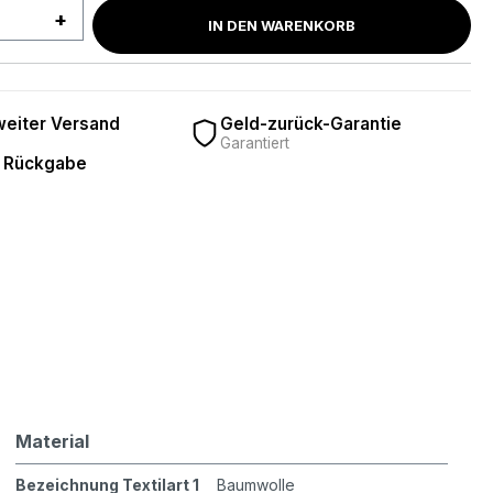
 Anzahl: Gib den gewünschten Wert ein 
IN DEN WARENKORB
eiter Versand
Geld-zurück-Garantie
Garantiert
 Rückgabe
Material
Bezeichnung Textilart 1
Baumwolle