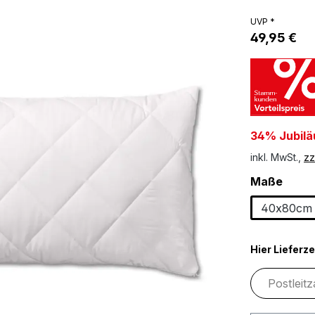
UVP *
49,95 €
34% Jubilä
inkl. MwSt.,
zz
ausw
Maße
40x80cm
Hier Lieferze