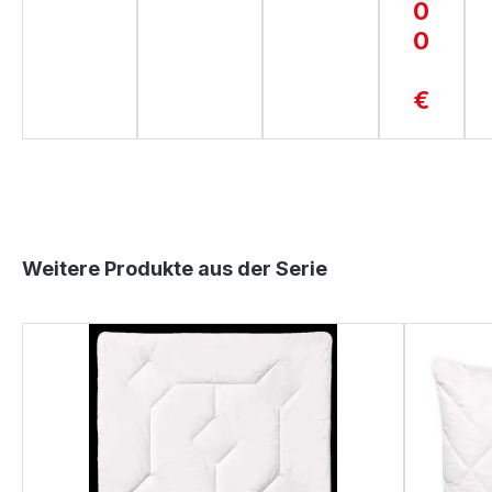
U
0
R
0
€
Produktgalerie überspringen
Weitere Produkte aus der Serie