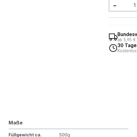
Produkt
Bundesw
ab 5,95 €
30 Tage
Kostenlos
Maße
Füllgewicht ca.
500g