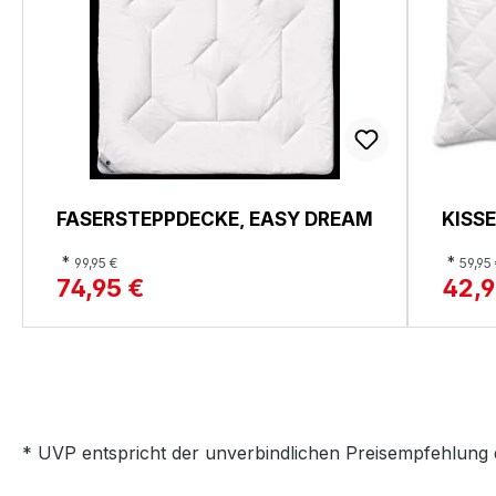
FASERSTEPPDECKE, EASY DREAM
KISS
*
*
99,95 €
59,95
74,95 €
42,9
* UVP entspricht der unverbindlichen Preisempfehlung 