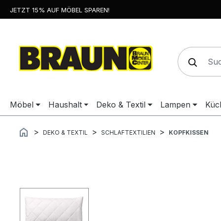
JETZT 15% AUF MÖBEL SPAREN!
springen
Zur Hauptnavigation springen
Möbel
Haushalt
Deko & Textil
Lampen
Küc
DEKO & TEXTIL
SCHLAFTEXTILIEN
KOPFKISSEN
Bildergalerie überspringen