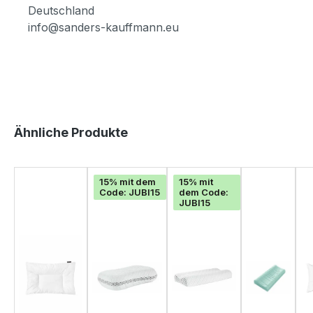
Deutschland
info@sanders-kauffmann.eu
Produktgalerie überspringen
Ähnliche Produkte
15% mit dem
15% mit
Code: JUBI15
dem Code:
JUBI15