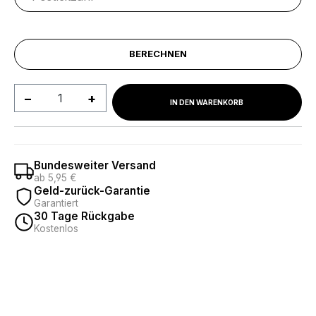
BERECHNEN
Produkt Anzahl: Gib den gewünschten We
IN DEN WARENKORB
Bundesweiter Versand
ab 5,95 €
Geld-zurück-Garantie
Garantiert
30 Tage Rückgabe
Kostenlos