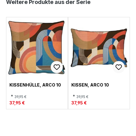
Produktgalerie überspringen
Weitere Produkte aus der Serie
KISSENHÜLLE, ARCO 10
KISSEN, ARCO 10
*
*
39,95 €
39,95 €
37,95 €
37,95 €