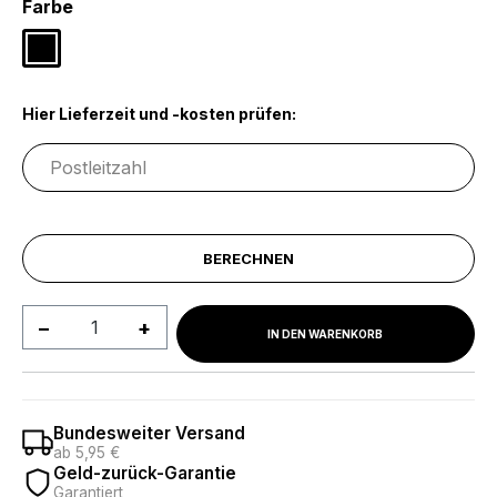
auswählen
Farbe
Schwarz
Hier Lieferzeit und -kosten prüfen:
BERECHNEN
Produkt Anzahl: Gib den gewünschten We
IN DEN WARENKORB
Bundesweiter Versand
ab 5,95 €
Geld-zurück-Garantie
Garantiert