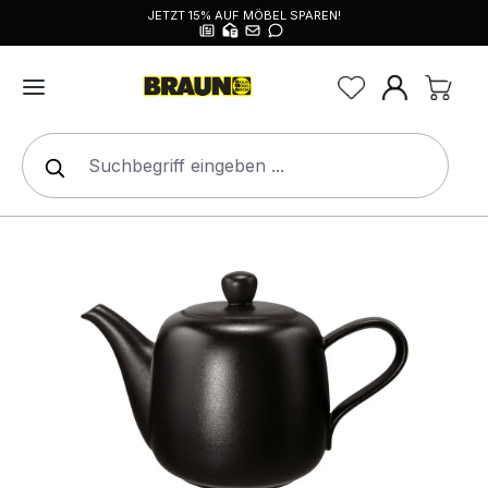
JETZT 15% AUF MÖBEL SPAREN!
alt springen
Bildergalerie überspringen