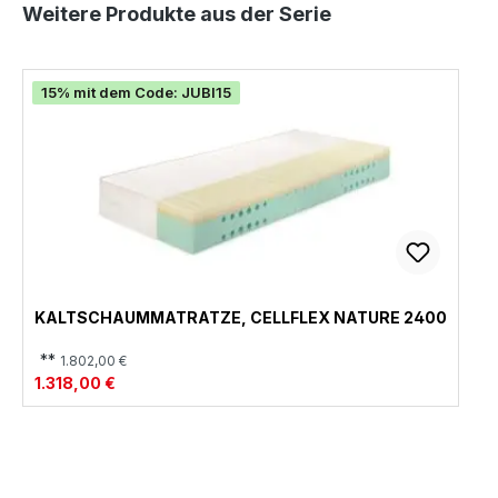
Produktgalerie überspringen
Weitere Produkte aus der Serie
0
0
4
0
0
0
0
15% mit dem Code: JUBI15
KALTSCHAUMMATRATZE, CELLFLEX NATURE 2400
**
1.802,00 €
1.318,00 €