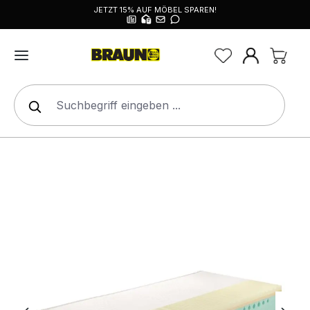
JETZT 15% AUF MÖBEL SPAREN!
alt springen
Bildergalerie überspringen