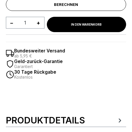
BERECHNEN
Produkt Anzahl: Gib den gewünschten We
IN DEN WARENKORB
Bundesweiter Versand
ab 5,95 €
Geld-zurück-Garantie
Garantiert
30 Tage Rückgabe
Kostenlos
PRODUKTDETAILS
Produktinformationen