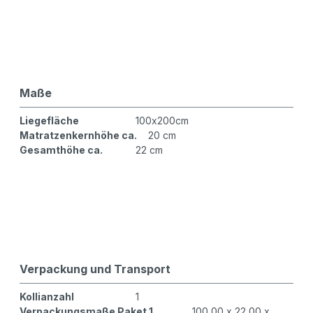
Maße
Liegefläche
100x200cm
Matratzenkernhöhe ca.
20 cm
Gesamthöhe ca.
22 cm
Verpackung und Transport
Kollianzahl
1
Verpackungsmaße Paket 1
100,00 x 22,00 x