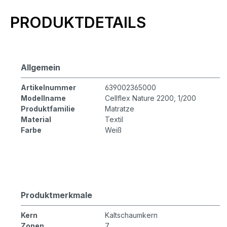
Produktinformationen
PRODUKTDETAILS
Allgemein
Artikelnummer
639002365000
Modellname
Cellflex Nature 2200, 1/200
Produktfamilie
Matratze
Material
Textil
Farbe
Weiß
Produktmerkmale
Kern
Kaltschaumkern
Zonen
7