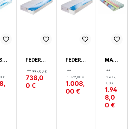
SC
FEDERKE
FEDERK
MAT
MM
RNMATR
ERNMAT
RATZ
**
**
**
997,00 €
TZ
ATZE,
RATZE,
E,
738,0
0 €
1.372,00 €
2.672,
WATER
WATER
OPTI
8,
1.008,
00 €
0 €
ER
TEC
TEC
FLO
1.94
€
00 €
EXKLUSI
PREMIU
W
8,0
S
V
M
GEL
TFK
0 €
24