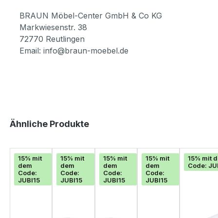
BRAUN Möbel-Center GmbH & Co KG
Markwiesenstr. 38
72770 Reutlingen
Email: info@braun-moebel.de
Produktgalerie überspringen
Ähnliche Produkte
15% mit
15% mit
15% mit
15% mit
15% mit 
dem
dem
dem
dem
Code: JU
Code:
Code:
Code:
Code:
JUBI15
JUBI15
JUBI15
JUBI15