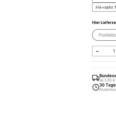
H4=sehr f
Hier Lieferze
Produkt
Bundesw
ab 5,95 €
30 Tage
Kostenlos