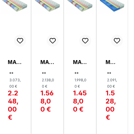
MAT
MAT
MAT
MAT
RATZ
RATZ
RATZ
RAT
**
**
**
**
E,
E,
E,
ZE,
3.073,
2.138,0
1.998,0
2.091,
OPTI
OPTI
OPTI
OPTI
00 €
0 €
0 €
00 €
FLO
FLO
FLO
FLO
2.2
1.56
1.45
1.5
W
W
W
W
48,
8,0
8,0
28,
GEL
GEL
GEL
GEL
TFK
00
TFK
0 €
TFK
0 €
KS
00
24
24
24
26
€
€