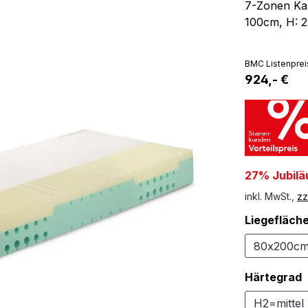
7-Zonen Kal
100cm, H: 
BMC Listenprei
924,- €
27% Jubilä
inkl. MwSt.,
zz
Liegefläch
80x200c
Härtegrad
H2=mittel 