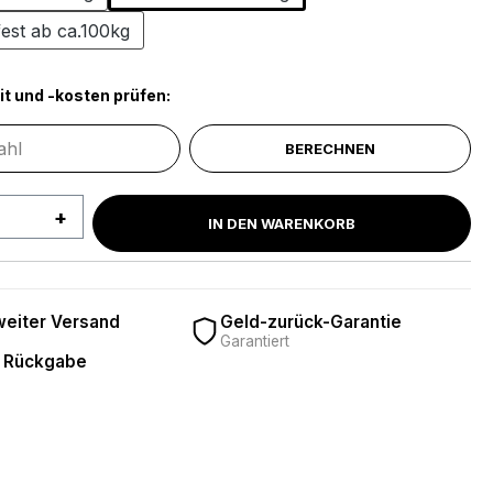
est ab ca.100kg
it und -kosten prüfen:
BERECHNEN
 Anzahl: Gib den gewünschten Wert ein 
IN DEN WARENKORB
eiter Versand
Geld-zurück-Garantie
Garantiert
 Rückgabe