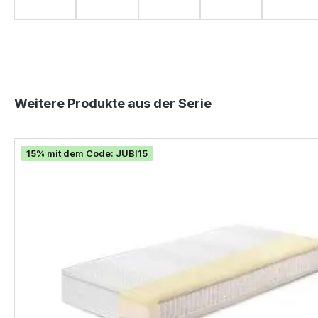
Produktgalerie überspringen
Weitere Produkte aus der Serie
15% mit dem Code: JUBI15