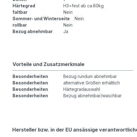
Härtegrad
H3=fest ab ca.80kg
faltbar
Nein
Sommer- und Winterseite
Nein
rollbar
Nein
Bezug abnehmbar
Ja
Vorteile und Zusatzmerkmale
Besonderheiten
Bezug rundum abnehmbar
Besonderheiten
alternative Größen erhältlich
Besonderheiten
Härtegradauswahl
Besonderheiten
Bezug abnehmbar/waschbar
Hersteller bzw. in der EU ansässige verantwortli