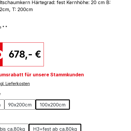
tschaumkern Härtegrad: fest Kernhöhe: 20 cm B:
22cm, T: 200cm
s * *
678,- €
umsrabatt für unsere Stammkunden
gl. Lieferkosten
auswählen
e
m
90x200cm
100x200cm
auswählen
bis ca.80kg
H3=fest ab ca.80kg