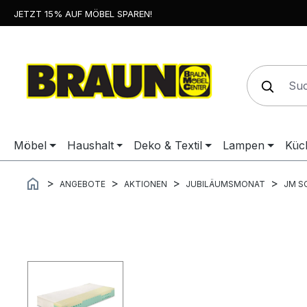
JETZT 15% AUF MÖBEL SPAREN!
springen
Zur Hauptnavigation springen
Möbel
Haushalt
Deko & Textil
Lampen
Küc
ANGEBOTE
AKTIONEN
JUBILÄUMSMONAT
JM S
Bildergalerie überspringen