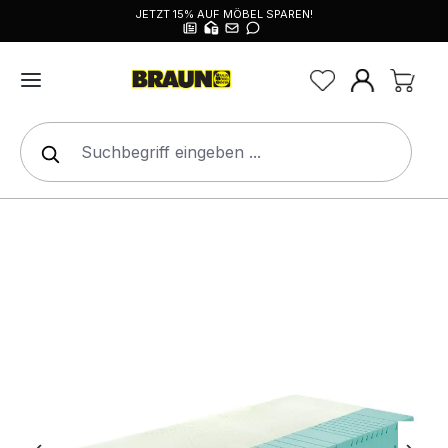
JETZT 15% AUF MÖBEL SPAREN!
alt springen
Bildergalerie überspringen