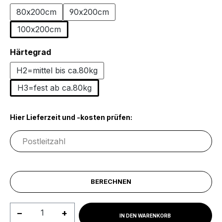
80x200cm
90x200cm
100x200cm
auswählen
Härtegrad
H2=mittel bis ca.80kg
H3=fest ab ca.80kg
Hier Lieferzeit und -kosten prüfen:
BERECHNEN
Produkt Anzahl: Gib den gewünschten We
IN DEN WARENKORB