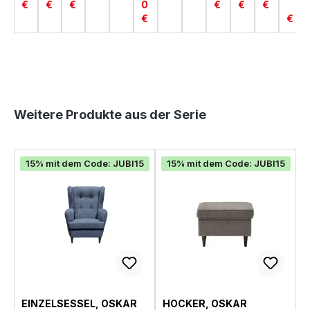
€
€
€
0
€
€
€
€
€
Produktgalerie überspringen
Weitere Produkte aus der Serie
15% mit dem Code: JUBI15
15% mit dem Code: JUBI15
EINZELSESSEL, OSKAR
HOCKER, OSKAR