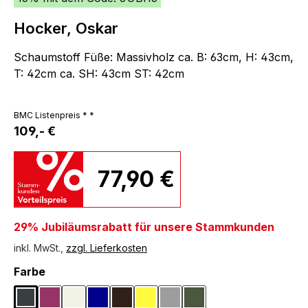
Hocker, Oskar
Schaumstoff Füße: Massivholz ca. B: 63cm, H: 43cm,
T: 42cm ca. SH: 43cm ST: 42cm
BMC Listenpreis * *
109,- €
77,90 €
29% Jubiläumsrabatt für unsere Stammkunden
inkl. MwSt.,
zzgl. Lieferkosten
auswählen
Farbe
Anthrazit
Aubergine
Creme
Dunkelblau
Dunkelbraun
Gelb
Grau
Olivgrün