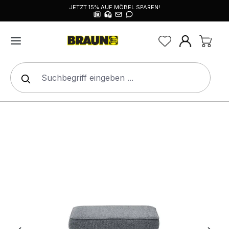
JETZT 15% AUF MÖBEL SPAREN!
alt springen
Bildergalerie überspringen