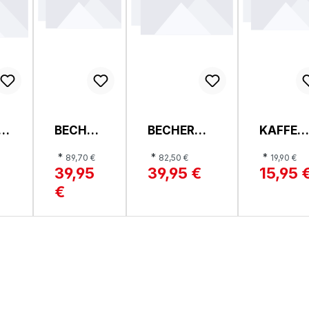
K
BECHER
BECHER
KAFFEE
, BOSSA
SET/12TLG.
ECHER,
*
*
*
89,70 €
82,50 €
19,90 €
NOVA
, ETHNO
ETHNO
39,95
39,95 €
15,95 
€