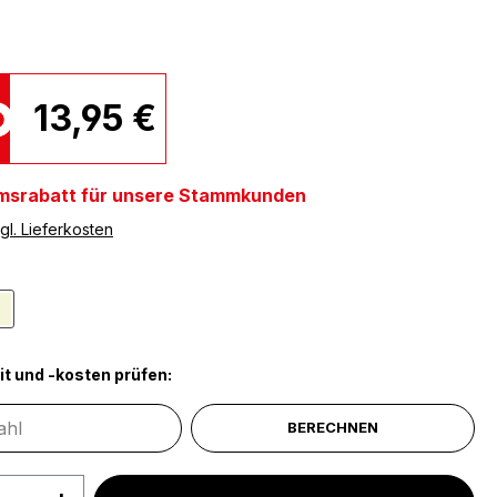
13,95 €
msrabatt für unsere Stammkunden
gl. Lieferkosten
ählen
n
Naturfarben
it und -kosten prüfen:
BERECHNEN
 Anzahl: Gib den gewünschten Wert ein 