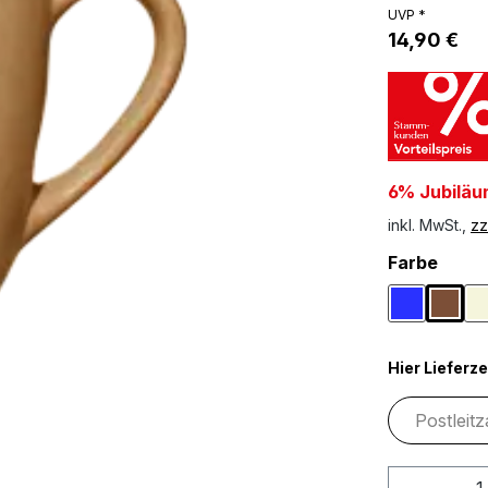
UVP *
14,90 €
6% Jubiläu
inkl. MwSt.,
zz
ausw
Farbe
Blau
Brau
Hier Lieferze
Produkt