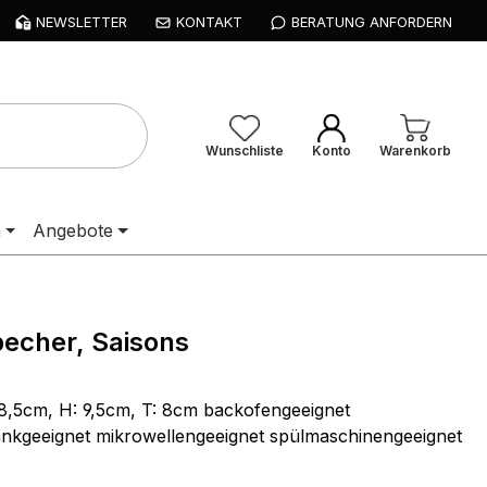
NEWSLETTER
KONTAKT
BERATUNG ANFORDERN
Wunschliste
Konto
Warenkorb
n
Angebote
echer, Saisons
8,5cm, H: 9,5cm, T: 8cm backofengeeignet
ankgeeignet mikrowellengeeignet spülmaschinengeeignet