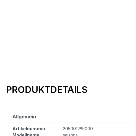
Produktinformationen
PRODUKTDETAILS
Allgemein
Artikelnummer
205001995000
Modellname
saisons