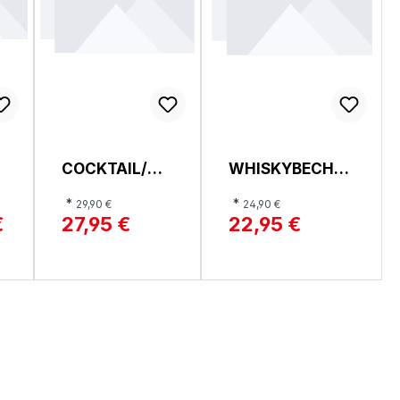
B
COCKTAIL/WE
WHISKYBECHER
INGLAS,
VINTAGE,
*
*
29,90 €
24,90 €
NOBLESSE
NOBLESSE
€
27,95 €
22,95 €