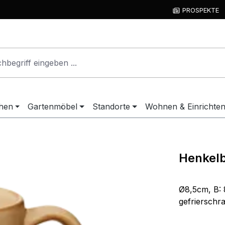
PROSPEKTE
hen
Gartenmöbel
Standorte
Wohnen & Einrichte
Henkelb
Ø8,5cm, B: 
gefrierschr