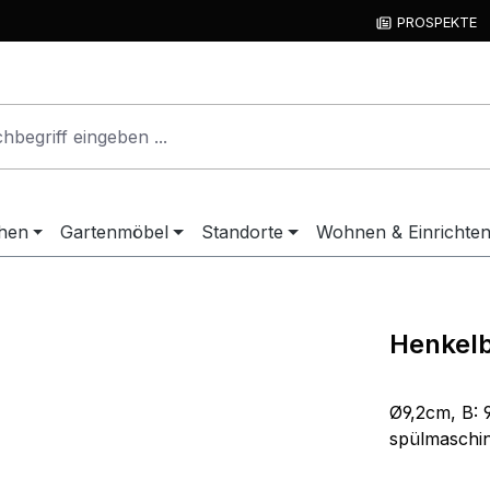
PROSPEKTE
hen
Gartenmöbel
Standorte
Wohnen & Einrichte
Henkelb
Ø9,2cm, B: 
spülmaschi