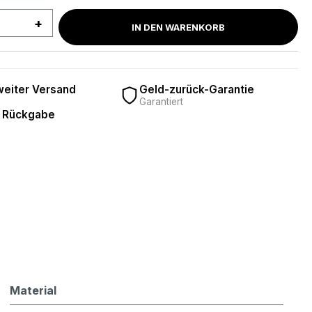
 Anzahl: Gib den gewünschten Wert ein 
IN DEN WARENKORB
eiter Versand
Geld-zurück-Garantie
Garantiert
 Rückgabe
Material