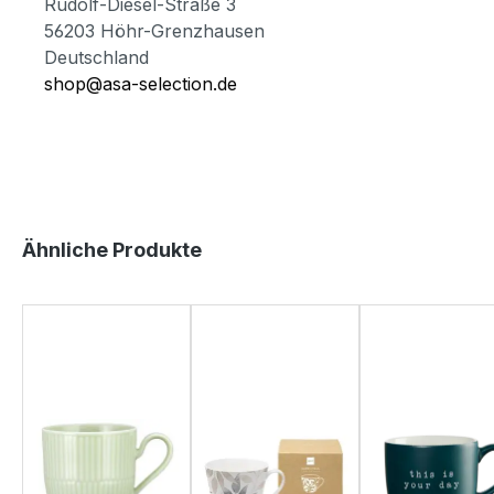
Rudolf-Diesel-Straße 3
56203 Höhr-Grenzhausen
Deutschland
shop@asa-selection.de
Produktgalerie überspringen
Ähnliche Produkte