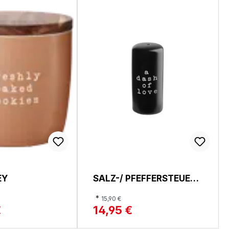
EY
SALZ-/ PFEFFERSTEUER,
HEY
*
15,90 €
€
14,95 €