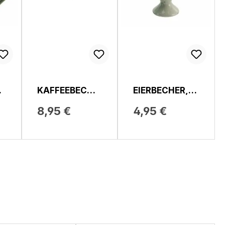
E
KAFFEEBECHE
EIERBECHER,
R, VINTAGE
NATURE
8,95 €
4,95 €
NATURE
COLLECTION