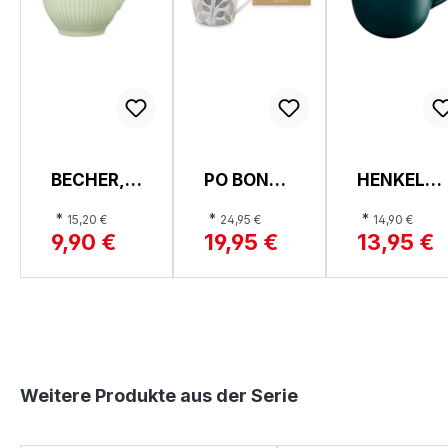
BECHER,
PO BONE
HENKELBE
AMINA
CHINA
CHER, HE
*
*
*
15,20 €
24,95 €
14,90 €
MUG
9,90 €
19,95 €
13,95 €
Produktgalerie überspringen
Weitere Produkte aus der Serie