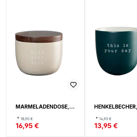
MARMELADENDOSE,
HENKELBECHER,
HEY
*
*
18,90 €
14,90 €
16,95 €
13,95 €