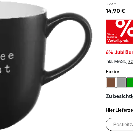
UVP *
14,90 €
6% Jubiläu
inkl. MwSt.,
zz
ausw
Farbe
Braun
Grau
Zu besichtig
Hier Lieferze