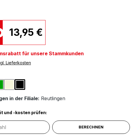
13,95 €
msrabatt für unsere Stammkunden
gl. Lieferkosten
ählen
Grün
Naturfarben
Schwarz
en in der Filiale:
Reutlingen
it und -kosten prüfen:
BERECHNEN