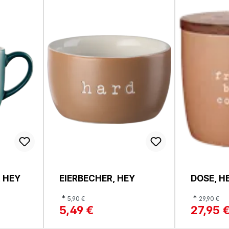
 HEY
EIERBECHER, HEY
DOSE, H
*
*
5,90 €
29,90 €
5,49 €
27,95 