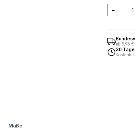
Produkt
Bundesw
ab 5,95 €
30 Tage
Kostenlos
Maße