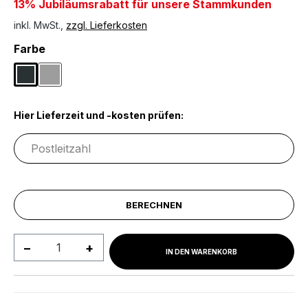
13% Jubiläumsrabatt für unsere Stammkunden
inkl. MwSt.,
zzgl. Lieferkosten
auswählen
Farbe
Dunkelgrau
Grau
Hier Lieferzeit und -kosten prüfen:
BERECHNEN
Produkt Anzahl: Gib den gewünschten We
IN DEN WARENKORB