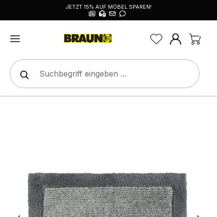
JETZT 15% AUF MÖBEL SPAREN!
alt springen
Bildergalerie überspringen