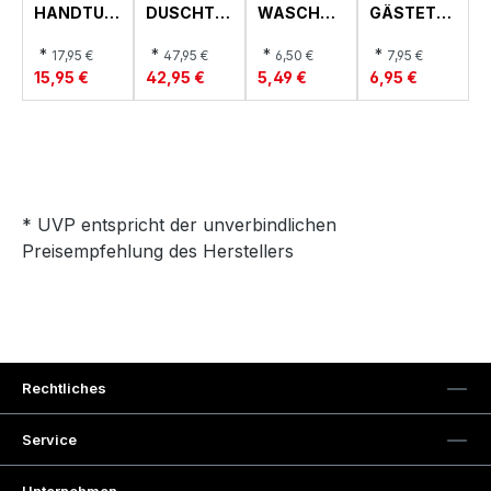
HANDTUC
DUSCHTU
WASCHHA
GÄSTETU
H, TWO-
CH, TWO-
NDSCHUH,
CH, TWO-
TONE
TONE
TWO-
TONE
*
*
*
*
17,95 €
47,95 €
6,50 €
7,95 €
TONE
15,95 €
42,95 €
5,49 €
6,95 €
* UVP entspricht der unverbindlichen
Preisempfehlung des Herstellers
Rechtliches
Service