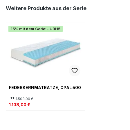
Produktgalerie überspringen
Weitere Produkte aus der Serie
15% mit dem Code: JUBI15
FEDERKERNMATRATZE, OPAL 500
**
1.503,00 €
1.108,00 €