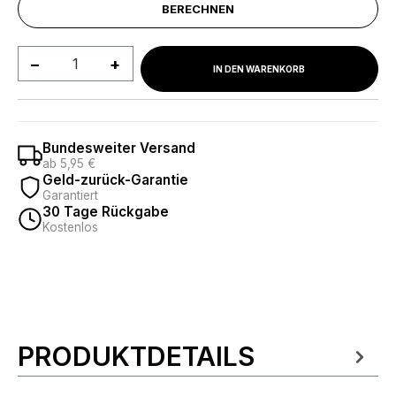
BERECHNEN
Produkt Anzahl: Gib den gewünschten We
IN DEN WARENKORB
Bundesweiter Versand
ab 5,95 €
Geld-zurück-Garantie
Garantiert
30 Tage Rückgabe
Kostenlos
PRODUKTDETAILS
Produktinformationen