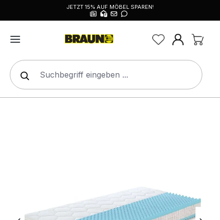
JETZT 15% AUF MÖBEL SPAREN!
alt springen
Bildergalerie überspringen