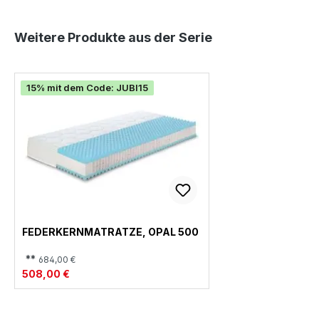
Produktgalerie überspringen
Weitere Produkte aus der Serie
15% mit dem Code: JUBI15
FEDERKERNMATRATZE, OPAL 500
**
684,00 €
508,00 €