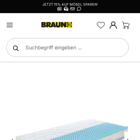
JETZT 15% AUF MÖBEL SPAREN!
alt springen
Bildergalerie überspringen