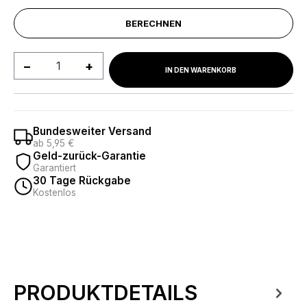
BERECHNEN
Produkt Anzahl: Gib den gewünschten We
IN DEN WARENKORB
Bundesweiter Versand
ab 5,95 €
Geld-zurück-Garantie
Garantiert
30 Tage Rückgabe
Kostenlos
PRODUKTDETAILS
Produktinformationen