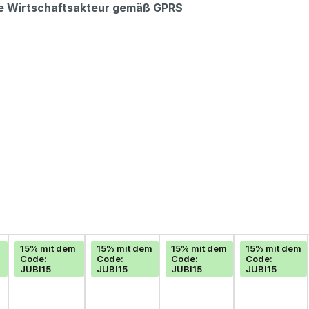
che Wirtschaftsakteur gemäß GPRS
15% mit dem
15% mit dem
15% mit dem
15% mit dem
Code:
Code:
Code:
Code:
JUBI15
JUBI15
JUBI15
JUBI15