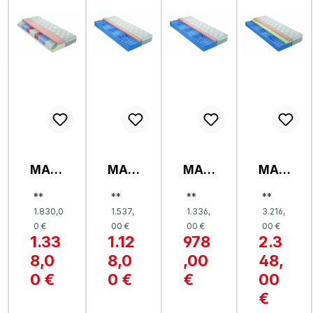
MAT
MAT
MAT
MAT
RATZ
RATZ
RATZ
RATZ
**
**
**
**
E,
E,
E,
E,
1.830,0
1.537,
1.336,
3.216,
OPTI
OPTI
OPTI
OPTI
0 €
00 €
00 €
00 €
FLO
FLO
FLO
FLO
1.33
1.12
978
2.3
W
W
W
W
8,0
8,0
,00
48,
GEL
GEL
GEL
GEL
TFK
0 €
KS
0 €
KS
€
KS
00
22
24
24
26
€