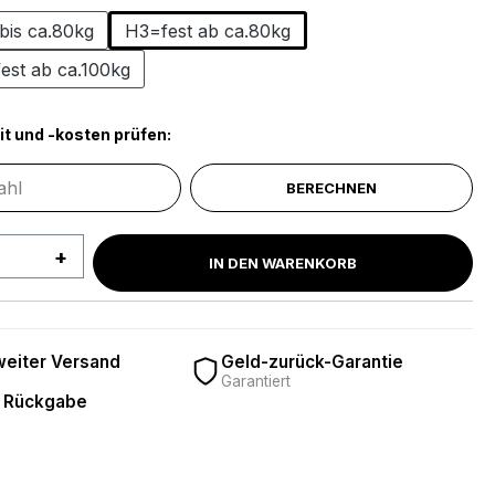
bis ca.80kg
H3=fest ab ca.80kg
est ab ca.100kg
it und -kosten prüfen:
BERECHNEN
 Anzahl: Gib den gewünschten Wert ein 
IN DEN WARENKORB
eiter Versand
Geld-zurück-Garantie
Garantiert
 Rückgabe