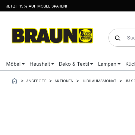
JETZT 15% AUF MÖBEL SPAREN!
springen
Zur Hauptnavigation springen
Möbel
Haushalt
Deko & Textil
Lampen
Küc
ANGEBOTE
AKTIONEN
JUBILÄUMSMONAT
JM S
Bildergalerie überspringen