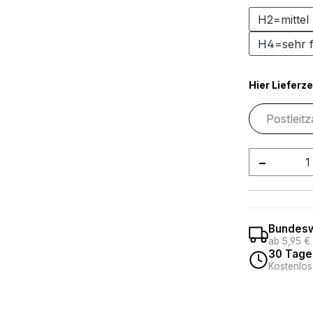
H2=mittel 
H4=sehr f
Hier Lieferze
Produkt
Bundesw
ab 5,95 €
30 Tage
Kostenlos