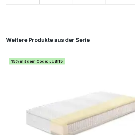
Produktgalerie überspringen
Weitere Produkte aus der Serie
15% mit dem Code: JUBI15