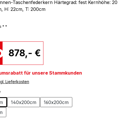
nnen-Taschenfederkern Härtegrad: fest Kernhöhe: 20
m, H: 22cm, T: 200cm
s * *
878,- €
umsrabatt für unsere Stammkunden
gl. Lieferkosten
auswählen
e
cm
140x200cm
160x200cm
m
auswählen