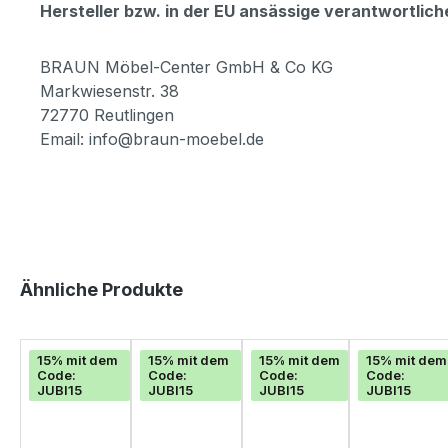
Hersteller bzw. in der EU ansässige verantwortli
BRAUN Möbel-Center GmbH & Co KG
Markwiesenstr. 38
72770 Reutlingen
Email: info@braun-moebel.de
Produktgalerie überspringen
Ähnliche Produkte
15% mit dem
15% mit dem
15% mit dem
15% mit dem
Code:
Code:
Code:
Code:
JUBI15
JUBI15
JUBI15
JUBI15