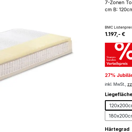
7-Zonen To
cm B: 120c
BMC Listenprei
1.197,- €
27% Jubilä
inkl. MwSt.,
zz
Liegefläch
120x200
180x200c
Härtegrad