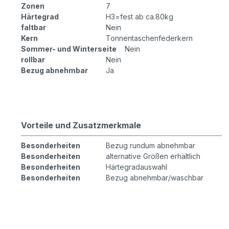
Zonen
7
Härtegrad
H3=fest ab ca.80kg
faltbar
Nein
Kern
Tonnentaschenfederkern
Sommer- und Winterseite
Nein
rollbar
Nein
Bezug abnehmbar
Ja
Vorteile und Zusatzmerkmale
Besonderheiten
Bezug rundum abnehmbar
Besonderheiten
alternative Größen erhältlich
Besonderheiten
Härtegradauswahl
Besonderheiten
Bezug abnehmbar/waschbar