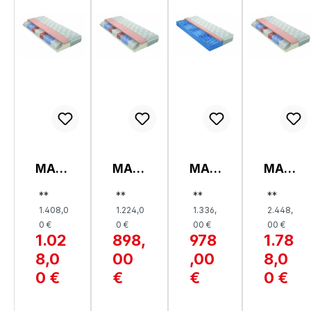
MAT
MAT
MAT
MAT
RATZ
RATZ
RATZ
RATZ
**
**
**
**
E,
E,
E,
E,
1.408,0
1.224,0
1.336,
2.448,
OPTI
OPTI
OPTI
OPTI
0 €
0 €
00 €
00 €
FLO
FLO
FLO
FLO
1.02
898,
978
1.78
W
W
W
W
8,0
00
,00
8,0
GEL
GEL
GEL
GEL
TFK
0 €
TFK
€
KS
€
TFK
0 €
22
22
24
22