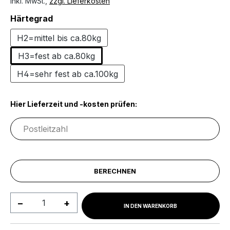
inkl. MwSt.,
zzgl. Lieferkosten
auswählen
Härtegrad
H2=mittel bis ca.80kg
H3=fest ab ca.80kg
H4=sehr fest ab ca.100kg
Hier Lieferzeit und -kosten prüfen:
BERECHNEN
Produkt Anzahl: Gib den gewünschten We
IN DEN WARENKORB