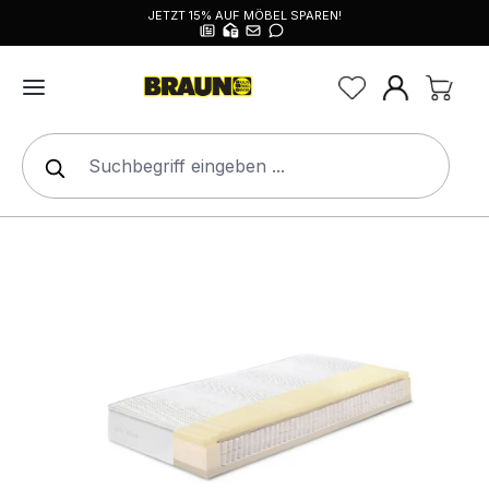
JETZT 15% AUF MÖBEL SPAREN!
alt springen
Bildergalerie überspringen