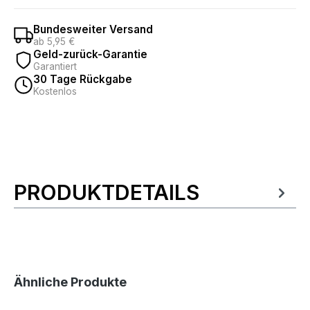
Bundesweiter Versand
ab 5,95 €
Geld-zurück-Garantie
Garantiert
30 Tage Rückgabe
Kostenlos
PRODUKTDETAILS
Produktinformationen
Produktgalerie überspringen
Ähnliche Produkte