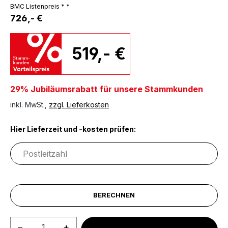
BMC Listenpreis * *
726,- €
519,- €
29% Jubiläumsrabatt für unsere Stammkunden
inkl. MwSt.,
zzgl. Lieferkosten
Hier Lieferzeit und -kosten prüfen:
BERECHNEN
Produkt Anzahl: Gib den gewünschten We