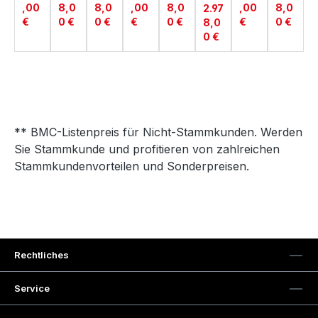
,00
8,0
8,0
,00
8,0
,00
8,0
2.97
TTL
E
€
0 €
0 €
€
0 €
€
0 €
8,0
0 €
** BMC-Listenpreis für Nicht-Stammkunden. Werden
Sie Stammkunde und profitieren von zahlreichen
Stammkundenvorteilen und Sonderpreisen.
Rechtliches
Service