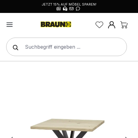
JETZT 15% AUF MÖBEL SPAREN!
alt springen
Bildergalerie überspringen