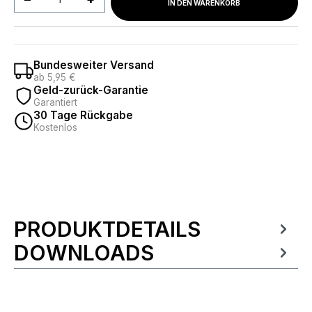
IN DEN WARENKORB
Bundesweiter Versand
ab 5,95 €
Geld-zurück-Garantie
Garantiert
30 Tage Rückgabe
Kostenlos
PRODUKTDETAILS
Produktinformationen
DOWNLOADS