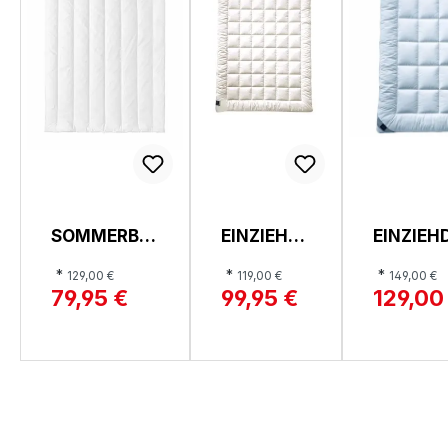
SOMMERBE
EINZIEHDE
EINZIEH
TT, AQUA
CKE, 520
321 CLA
*
*
*
129,00 €
119,00 €
149,00 €
AKTIV
ALCANDO
CLEAN
79,95 €
99,95 €
129,00
LEICHT-
LIGHT
SUPERL
BETT