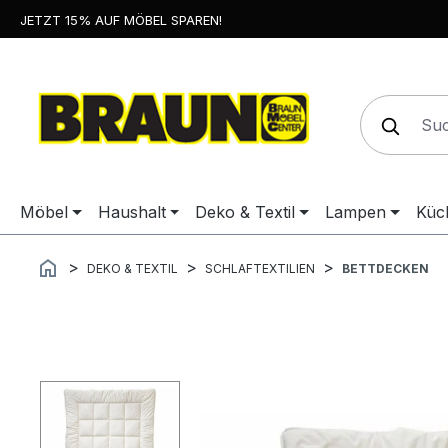
JETZT 15% AUF MÖBEL SPAREN!
springen
Zur Hauptnavigation springen
Möbel
Haushalt
Deko & Textil
Lampen
Küc
DEKO & TEXTIL
SCHLAFTEXTILIEN
BETTDECKEN
Bildergalerie überspringen