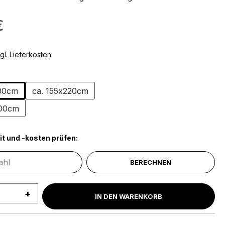
€
gl. Lieferkosten
ählen
200cm
ca. 155x220cm
200cm
it und -kosten prüfen:
BERECHNEN
 Anzahl: Gib den gewünschten Wert ein 
IN DEN WARENKORB