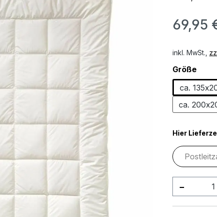
69,95 
inkl. MwSt.,
zz
ausw
Größe
ca. 135x
ca. 200x
Hier Lieferze
Produkt