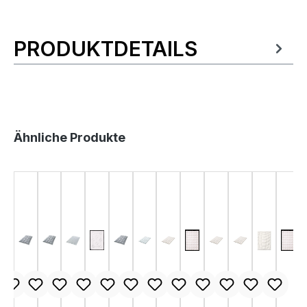
PRODUKTDETAILS
Produktinformationen
Produktgalerie überspringen
Ähnliche Produkte