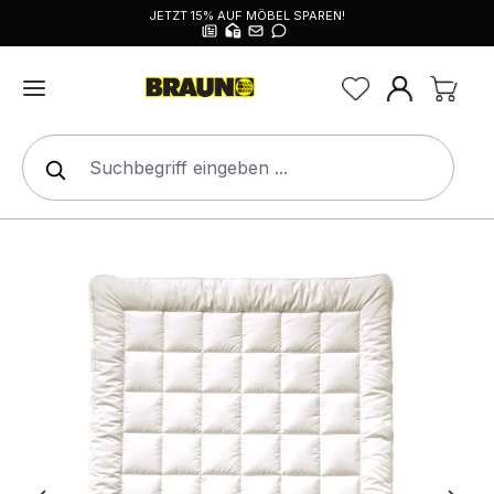
JETZT 15% AUF MÖBEL SPAREN!
alt springen
Bildergalerie überspringen