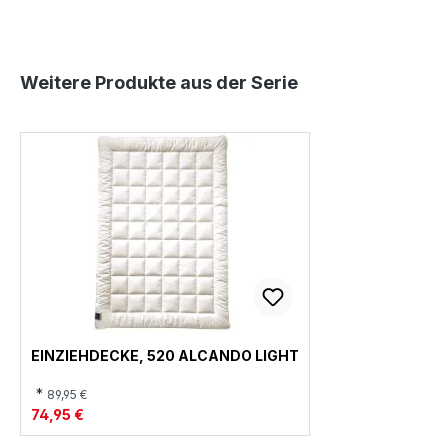
R
Produktgalerie überspringen
Weitere Produkte aus der Serie
EINZIEHDECKE, 520 ALCANDO LIGHT
*
89,95 €
74,95 €