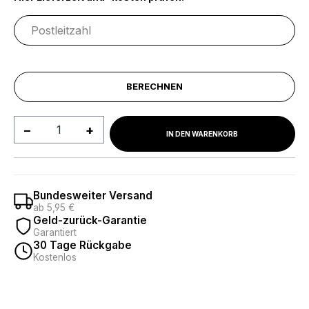
BERECHNEN
Produkt Anzahl: Gib den gewünschten We
IN DEN WARENKORB
Bundesweiter Versand
ab 5,95 €
Geld-zurück-Garantie
Garantiert
30 Tage Rückgabe
Kostenlos