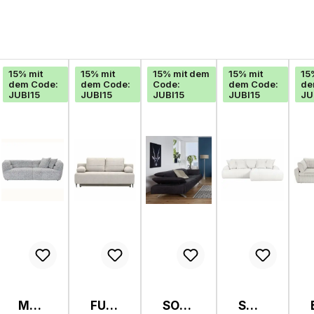
15% mit
15% mit
15% mit dem
15% mit
15
dem Code:
dem Code:
Code:
dem Code:
de
JUBI15
JUBI15
JUBI15
JUBI15
JU
MEG
FUN
SOFA
SOF