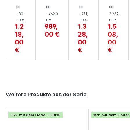
SOF
TERFI
SOF
STE
**
**
**
**
A,
ELD-
A,
RGR
1.801,
1.462,0
1.971,
2.237,
ROS
SOFA,
LEN
UPP
00 €
0 €
00 €
00 €
ALIE
AVEIR
O
E,
1.2
989,
1.3
1.5
O
RUBI
18,
00 €
28,
08,
O
00
00
00
€
€
€
Produktgalerie überspringen
Weitere Produkte aus der Serie
15% mit dem Code: JUBI15
15% mit dem Code: