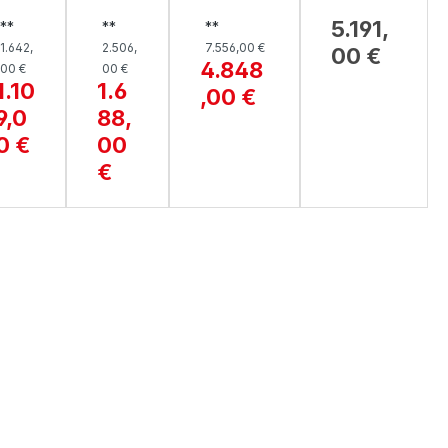
SOF
STE
RGARNI
ERGRU
5.191,
**
**
**
A,
RGR
TUR,
PPE, JO
1.642,
2.506,
7.556,00 €
00 €
MEV
UPP
1177
8165
4.848
00 €
00 €
E,
SPEKTR
SELECT
1.10
1.6
,00 €
RUBI
A
9,0
88,
O
0 €
00
€