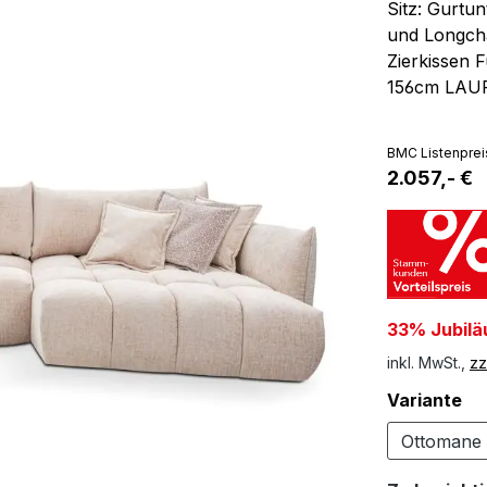
Sitz: Gurtu
und Longcha
Zierkissen 
156cm LAUR
BMC Listenprei
2.057,- €
33% Jubilä
inkl. MwSt.,
zz
au
Variante
Ottomane 