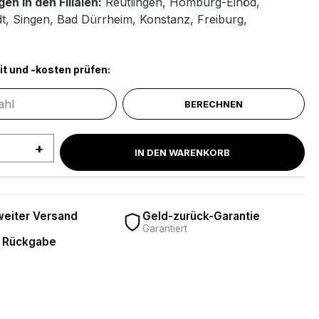
en in den Filialen:
Reutlingen
,
Homburg-Einöd
,
t
,
Singen
,
Bad Dürrheim
,
Konstanz
,
Freiburg
,
it und -kosten prüfen:
BERECHNEN
 Anzahl: Gib den gewünschten Wert ein 
IN DEN WARENKORB
eiter Versand
Geld-zurück-Garantie
Garantiert
 Rückgabe