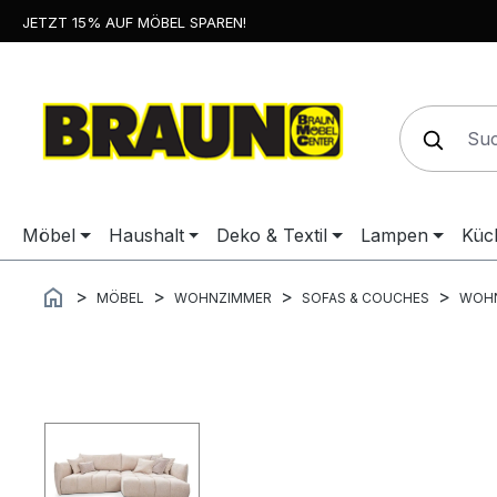
JETZT 15% AUF MÖBEL SPAREN!
springen
Zur Hauptnavigation springen
Möbel
Haushalt
Deko & Textil
Lampen
Küc
MÖBEL
WOHNZIMMER
SOFAS & COUCHES
WOHN
Bildergalerie überspringen