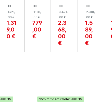
ASO
KTI
3-
A,
**
**
**
**
FA,
ONS
SITZ
MIL
1.921,
1.128,
3.691,
2.318,
NEE
SOF
ER,
AZZ
00 €
00 €
00 €
00 €
LIA
A,
1910
O
I
1.31
779
2.3
1.5
SAI
SIGN
9,0
,00
68,
89,
GON
A
0 €
€
00
00
€
€
 JUBI15
15% mit dem Code: JUBI15