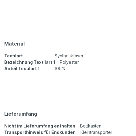
Material
Textilart
Synthetikfaser
Bezeichnung Textilart 1
Polyester
Anteil Textilart 1
100%
Lieferumfang
Nicht im Lieferumfang enthalten
Bettkasten
Transporthinweis für Endkunden
Kleintransporter