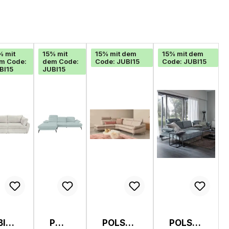
% mit
15% mit
15% mit dem
15% mit dem
m Code:
dem Code:
Code: JUBI15
Code: JUBI15
BI15
JUBI15
BIG
POL
POLSTE
POLST