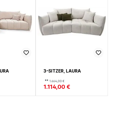
AURA
3-SITZER, LAURA
**
1.664,00 €
€
1.114,00 €