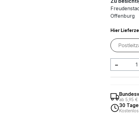
Zu besichtig
Freudenstad
Offenburg
Hier Lieferze
Produkt
Bundesw
ab 5,95 €
30 Tage
Kostenlos