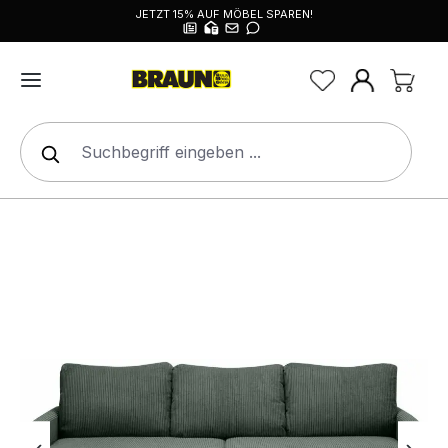
JETZT 15% AUF MÖBEL SPAREN!
alt springen
Bildergalerie überspringen