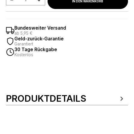
IN DEN WARENKORB
Bundesweiter Versand
ab 5,95 €
Geld-zurück-Garantie
Garantiert
30 Tage Rückgabe
Kostenlos
PRODUKTDETAILS
Produktinformationen