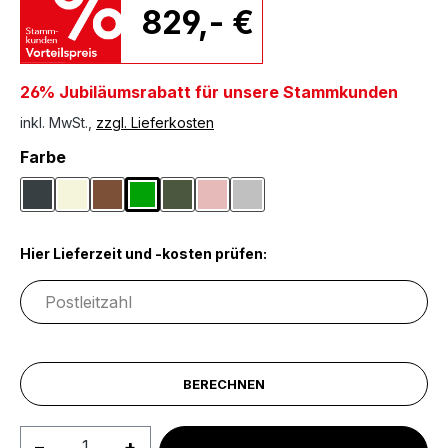
829,- €
26% Jubiläumsrabatt für unsere Stammkunden
inkl. MwSt.,
zzgl. Lieferkosten
auswählen
Farbe
Anthrazit
Beige
Braun
Grün
Olivgrün
Rosa
Silberfarben
Hier Lieferzeit und -kosten prüfen:
BERECHNEN
Produkt Anzahl: Gib den gewünschten We